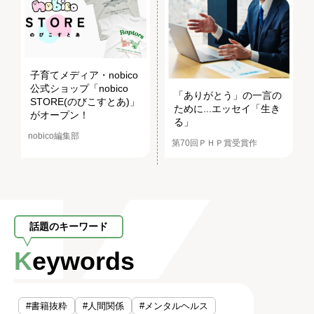
子育てメディア・nobico
公式ショップ「nobico
「ありがとう」の一言の
STORE(のびこすとあ)」
ために...エッセイ「生き
がオープン！
る」
nobico編集部
第70回ＰＨＰ賞受賞作
話題のキーワード
Keywords
#書籍抜粋
#人間関係
#メンタルヘルス