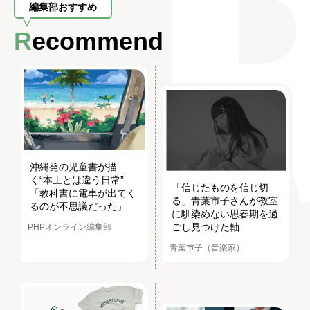
編集部おすすめ
Recommend
沖縄発の児童書が描
く“本土とは違う日常”
「信じたものを信じ切
「教科書に電車が出てく
る」青葉市子さんが教室
るのが不思議だった」
に馴染めない思春期を過
ごし見つけた軸
PHPオンライン編集部
青葉市子（音楽家）