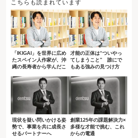
こちらも読まれています
「IKIGAI」を世界に広め
才能の正体は“ついやっ
たスペイン人作家が、沖
てしまうこと” 誰にで
縄の長寿者から学んだこ
もある強みの見つけ方
と
現状を疑い問いかける姿
創業125年の課題解決力×
勢で、事業を共に成長さ
多様な才能で挑む、これ
せるパートナーへ
からの電通