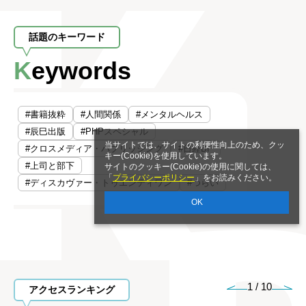
話題のキーワード
Keywords
#書籍抜粋
#人間関係
#メンタルヘルス
#辰巳出版
#PHPスペシャル
当サイトでは、サイトの利便性向上のため、クッ
#クロスメディア・パブリッシング
#日経BP
キー(Cookie)を使用しています。
#上司と部下
サイトのクッキー(Cookie)の使用に関しては、
「
プライバシーポリシー
」をお読みください。
#ディスカヴァー・トゥエンティワン
#つらい
OK
1
/
10
アクセスランキング