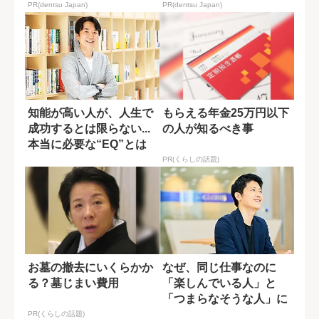
PR(dentsu Japan)
PR(dentsu Japan)
知能が高い人が、人生で
もらえる年金25万円以下
成功するとは限らない...
の人が知るべき事
本当に必要な“EQ”とは
何か?
PR(くらしの話題)
お墓の撤去にいくらかか
なぜ、同じ仕事なのに
る？墓じまい費用
「楽しんでいる人」と
「つまらなそうな人」に
分かれるのか?
PR(くらしの話題)