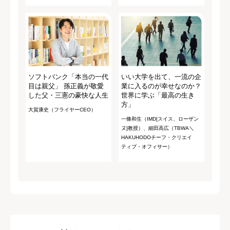
ソフトバンク「本当の一代
いい大学を出て、一流の企
目は親父」 孫正義が敬愛
業に入るのが幸せなのか？
した父・三憲の豪快な人生
世界に学ぶ「最高の生き
方」
大賀康史（フライヤーCEO）
一條和生（IMD[スイス、ローザン
ヌ]教授）、細田高広（TBWA＼
HAKUHODOチーフ・クリエイ
ティブ・オフィサー）