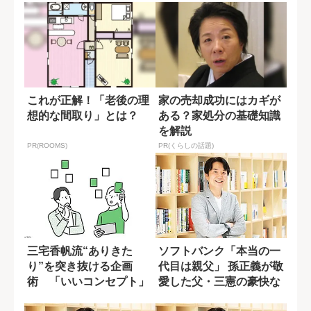
これが正解！「老後の理
家の売却成功にはカギが
想的な間取り」とは？
ある？家処分の基礎知識
を解説
PR(ROOMS)
PR(くらしの話題)
三宅香帆流“ありきた
ソフトバンク「本当の一
り”を突き抜ける企画
代目は親父」 孫正義が敬
術 「いいコンセプト」
愛した父・三憲の豪快な
をつくる３つの方法
人生