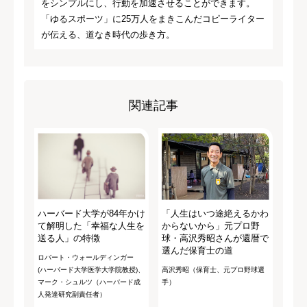
をシンプルにし、行動を加速させることができます。
「ゆるスポーツ」に25万人をまきこんだコピーライター
が伝える、道なき時代の歩き方。
関連記事
ハーバード大学が84年かけ
「人生はいつ途絶えるかわ
て解明した「幸福な人生を
からないから」元プロ野
送る人」の特徴
球・高沢秀昭さんが還暦で
選んだ保育士の道
ロバート・ウォールディンガー
(ハーバード大学医学大学院教授)、
高沢秀昭（保育士、元プロ野球選
マーク・シュルツ（ハーバード成
手）
人発達研究副責任者）