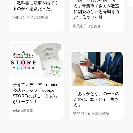
「信じたものを信じ切
「教科書に電車が出てく
る」青葉市子さんが教室
るのが不思議だった」
に馴染めない思春期を過
ごし見つけた軸
PHPオンライン編集部
青葉市子（音楽家）
子育てメディア・nobico
公式ショップ「nobico
「ありがとう」の一言の
STORE(のびこすとあ)」
ために...エッセイ「生き
がオープン！
る」
nobico編集部
第70回ＰＨＰ賞受賞作