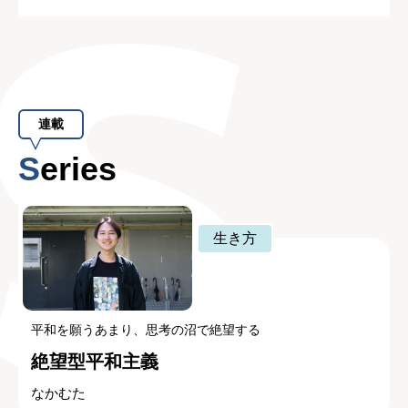
連載
Series
生き方
平和を願うあまり、思考の沼で絶望する
絶望型平和主義
なかむた