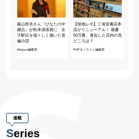
森山世衣さん『ひなたの中
【現地レポ】三省堂書店本
継点』が松本清張賞に 女
店がリニューアル！ 蔵書
子駅伝を瑞々しく描いた長
50万冊、進化した店内の見
編小説
どころは？
Moguru編集部
PHPオンライン編集部
連載
Series