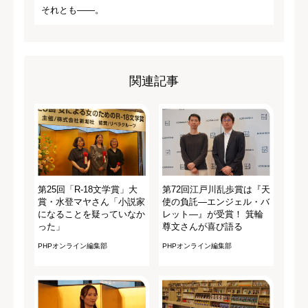
それとも――。
関連記事
第25回「R-18文学賞」大
第72回江戸川乱歩賞は『天
賞・水登マヤさん「小説家
使の負託―エンジェル・バ
になることを疑っていなか
レット―』が受賞！ 箕輪
った」
尊文さんが喜び語る
PHPオンライン編集部
PHPオンライン編集部