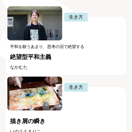
生き方
平和を願うあまり、思考の沼で絶望する
絶望型平和主義
なかむた
生き方
描き屑の瞬き
いのうえまりこ