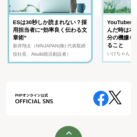
ESは30秒しか読まれない？採
YouTub
用担当者に“効率良く伝わる文
んだ時は本
章術”
分の機嫌を
ること
新井翔太（NINJAPAN(株) 代表取締
いけちゃん（Yo
役社長、Abuild就活創設者）