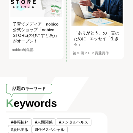
子育てメディア・nobico
公式ショップ「nobico
「ありがとう」の一言の
STORE(のびこすとあ)」
ために...エッセイ「生き
がオープン！
る」
nobico編集部
第70回ＰＨＰ賞受賞作
話題のキーワード
Keywords
#書籍抜粋
#人間関係
#メンタルヘルス
#辰巳出版
#PHPスペシャル