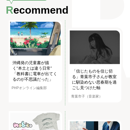
Recommend
沖縄発の児童書が描
く“本土とは違う日常”
「信じたものを信じ切
「教科書に電車が出てく
る」青葉市子さんが教室
るのが不思議だった」
に馴染めない思春期を過
ごし見つけた軸
PHPオンライン編集部
青葉市子（音楽家）