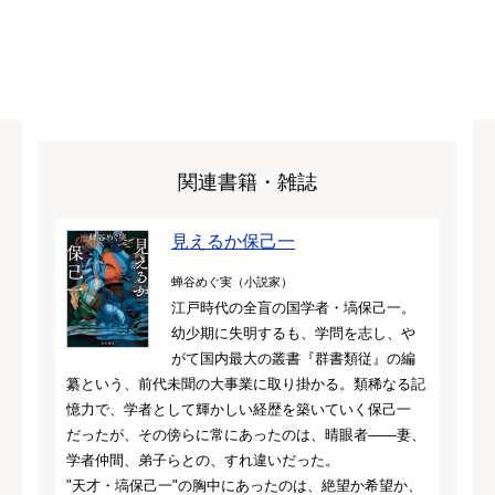
関連書籍・雑誌
見えるか保己一
蝉谷めぐ実（小説家）
江戸時代の全盲の国学者・塙保己一。
幼少期に失明するも、学問を志し、や
がて国内最大の叢書『群書類従』の編
纂という、前代未聞の大事業に取り掛かる。類稀なる記
憶力で、学者として輝かしい経歴を築いていく保己一
だったが、その傍らに常にあったのは、晴眼者――妻、
学者仲間、弟子らとの、すれ違いだった。
"天才・塙保己一"の胸中にあったのは、絶望か希望か、