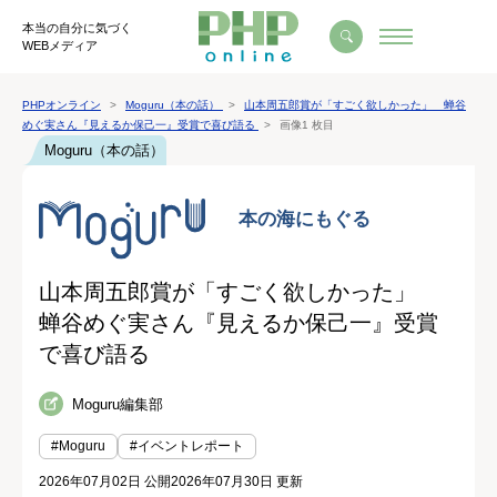
本当の自分に気づく
WEBメディア
PHPオンライン
Moguru（本の話）
山本周五郎賞が「すごく欲しかった」 蝉谷
めぐ実さん『見えるか保己一』受賞で喜び語る
画像1 枚目
Moguru（本の話）
山本周五郎賞が「すごく欲しかった」
蝉谷めぐ実さん『見えるか保己一』受賞
で喜び語る
Moguru編集部
#Moguru
#イベントレポート
2026年07月02日 公開
2026年07月30日 更新