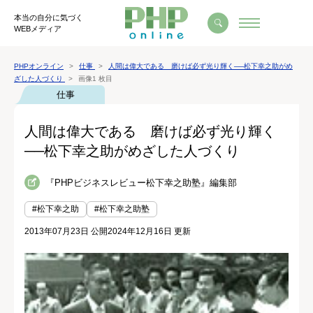
本当の自分に気づく
WEBメディア
PHPオンライン
仕事
人間は偉大である 磨けば必ず光り輝く──松下幸之助がめ
ざした人づくり
画像1 枚目
仕事
人間は偉大である 磨けば必ず光り輝く
──松下幸之助がめざした人づくり
『PHPビジネスレビュー松下幸之助塾』編集部
#松下幸之助
#松下幸之助塾
2013年07月23日 公開
2024年12月16日 更新