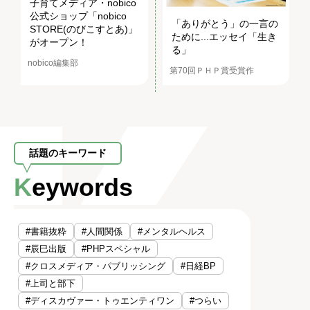
子育てメディア・nobico
公式ショップ「nobico
「ありがとう」の一言の
STORE(のびこすとあ)」
ために...エッセイ「生き
がオープン！
る」
nobico編集部
第70回ＰＨＰ賞受賞作
話題のキーワード
Keywords
#書籍抜粋
#人間関係
#メンタルヘルス
#辰巳出版
#PHPスペシャル
#クロスメディア・パブリッシング
#日経BP
#上司と部下
#ディスカヴァー・トゥエンティワン
#つらい