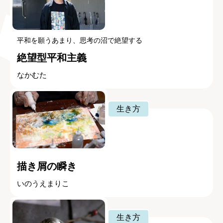
平和を願うあまり、思考の沼で絶望する
絶望型平和主義
なかむた
生き方
描き屑の瞬き
いのうえまりこ
生き方