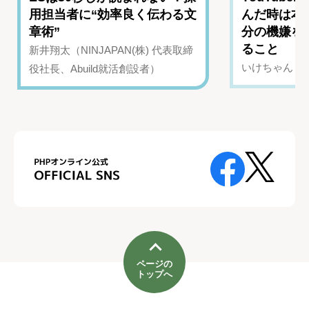
用担当者に“効率良く伝わる文
んだ時は本
章術”
分の機嫌を
ること
新井翔太（NINJAPAN(株) 代表取締
いけちゃん（Yo
役社長、Abuild就活創設者）
ページの
トップへ