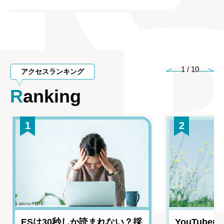
1
/
10
アクセスランキング
Ranking
1
2
ESは30秒しか読まれない？採
YouTub