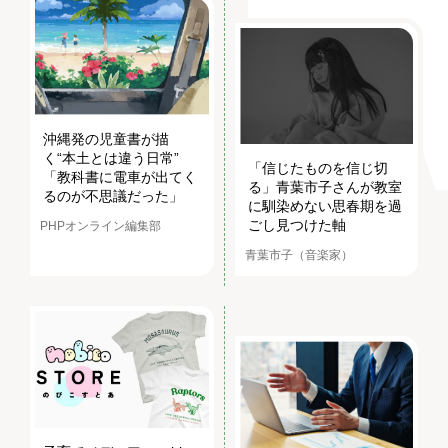
沖縄発の児童書が描
く“本土とは違う日常”
「信じたものを信じ切
「教科書に電車が出てく
る」青葉市子さんが教室
るのが不思議だった」
に馴染めない思春期を過
ごし見つけた軸
PHPオンライン編集部
青葉市子（音楽家）