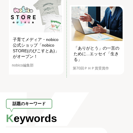
子育てメディア・nobico
公式ショップ「nobico
「ありがとう」の一言の
STORE(のびこすとあ)」
ために...エッセイ「生き
がオープン！
る」
nobico編集部
第70回ＰＨＰ賞受賞作
話題のキーワード
Keywords