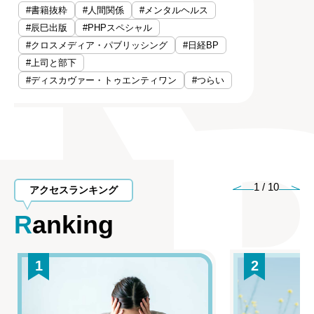
#書籍抜粋
#人間関係
#メンタルヘルス
#辰巳出版
#PHPスペシャル
#クロスメディア・パブリッシング
#日経BP
#上司と部下
#ディスカヴァー・トゥエンティワン
#つらい
1
/
10
アクセスランキング
Ranking
1
2