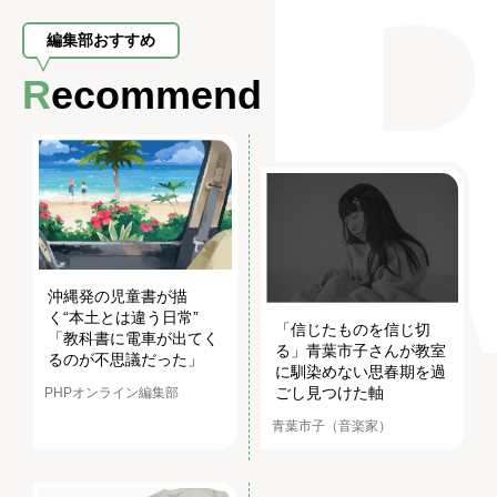
編集部おすすめ
Recommend
沖縄発の児童書が描
く“本土とは違う日常”
「信じたものを信じ切
「教科書に電車が出てく
る」青葉市子さんが教室
るのが不思議だった」
に馴染めない思春期を過
ごし見つけた軸
PHPオンライン編集部
青葉市子（音楽家）