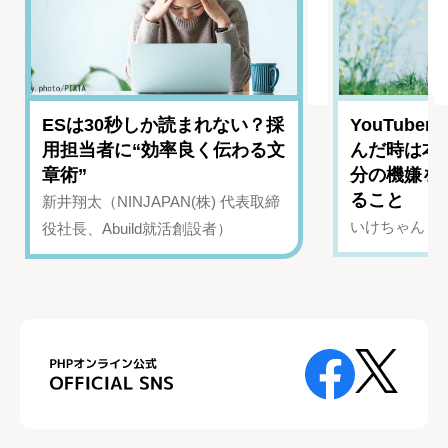
ESは30秒しか読まれない？採
YouTub
用担当者に“効率良く伝わる文
んだ時は本
章術”
分の機嫌を
ること
新井翔太（NINJAPAN(株) 代表取締
いけちゃん（Yo
役社長、Abuild就活創設者）