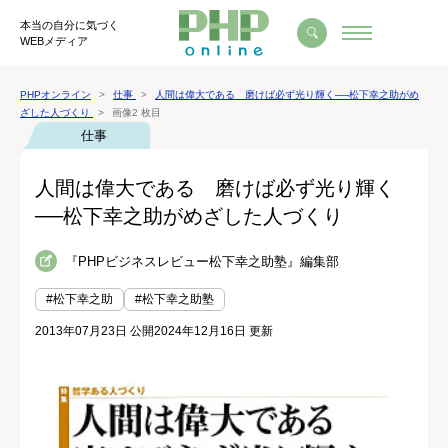
本当の自分に気づく
WEBメディア
PHPオンライン
仕事
人間は偉大である 磨けば必ず光り輝く──松下幸之助がめ
ざした人づくり
画像2 枚目
仕事
人間は偉大である 磨けば必ず光り輝く
──松下幸之助がめざした人づくり
『PHPビジネスレビュー松下幸之助塾』編集部
#松下幸之助
#松下幸之助塾
2013年07月23日 公開
2024年12月16日 更新