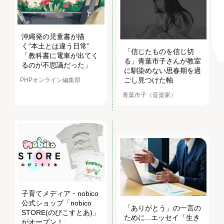
沖縄発の児童書が描
く“本土とは違う日常”
「信じたものを信じ切
「教科書に電車が出てく
る」青葉市子さんが教室
るのが不思議だった」
に馴染めない思春期を過
ごし見つけた軸
PHPオンライン編集部
青葉市子（音楽家）
子育てメディア・nobico
公式ショップ「nobico
「ありがとう」の一言の
STORE(のびこすとあ)」
ために...エッセイ「生き
がオープン！