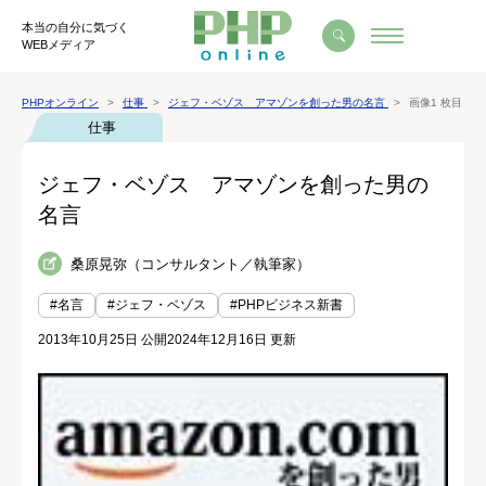
本当の自分に気づく
WEBメディア
PHPオンライン
仕事
ジェフ・ベゾス アマゾンを創った男の名言
画像1 枚目
仕事
ジェフ・ベゾス アマゾンを創った男の
名言
桑原晃弥（コンサルタント／執筆家）
#名言
#ジェフ・ベゾス
#PHPビジネス新書
2013年10月25日 公開
2024年12月16日 更新