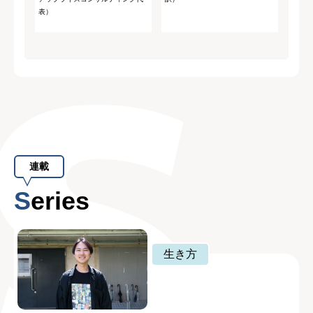
表）
連載
Series
生き方