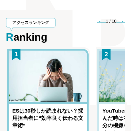
1
/
10
アクセスランキング
Ranking
1
2
ESは30秒しか読まれない？採
YouTub
用担当者に“効率良く伝わる文
んだ時は本
章術”
分の機嫌を