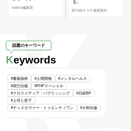
る」
nobico編集部
第70回ＰＨＰ賞受賞作
話題のキーワード
Keywords
#書籍抜粋
#人間関係
#メンタルヘルス
#辰巳出版
#PHPスペシャル
#クロスメディア・パブリッシング
#日経BP
#上司と部下
#ディスカヴァー・トゥエンティワン
#大和出版