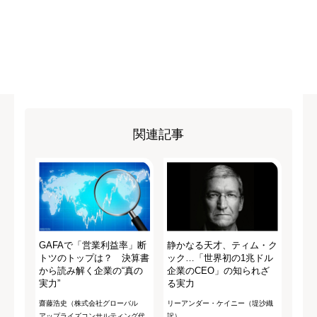
関連記事
GAFAで「営業利益率」断
静かなる天才、ティム・ク
トツのトップは？ 決算書
ック…「世界初の1兆ドル
から読み解く企業の“真の
企業のCEO」の知られざ
実力”
る実力
齋藤浩史（株式会社グローバル
リーアンダー・ケイニー（堤沙織
アップライズコンサルティング代
訳）