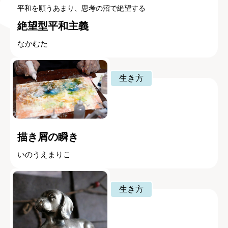
平和を願うあまり、思考の沼で絶望する
絶望型平和主義
なかむた
生き方
描き屑の瞬き
いのうえまりこ
生き方