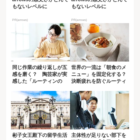
arrowsの頑丈さがとんで
arrowsの頑丈さがとんで
もないレベルに
もないレベルに
PR(arrows)
PR(arrows)
同じ作業の繰り返しが五
世界の一流は「朝食のメ
感を磨く？ 陶芸家が実
ニュー」を固定化する？
感した「ルーティンの
決断疲れを防ぐルーティ
力」
ンの効果