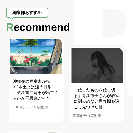
柴山ミカ
編集部おすすめ
Recommend
沖縄発の児童書が描
く“本土とは違う日常”
「信じたものを信じ切
「教科書に電車が出てく
る」青葉市子さんが教室
るのが不思議だった」