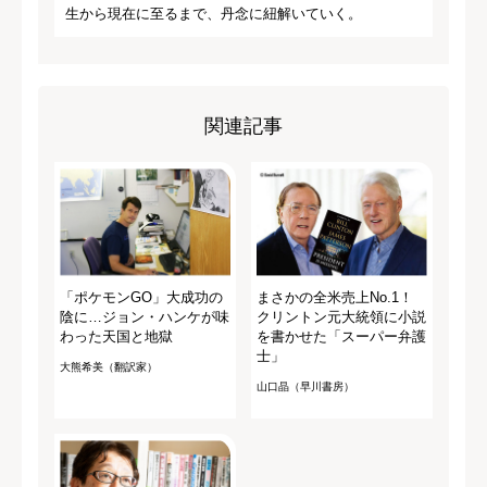
スティーブ・ジョブズを失った後、
アップルのCEOに就任した静かなる天
才、ティム・クックはジョブズとは180度違う経営方針
で、アップルを世界初の1兆ドル企業へと押し上げた。
厚いベールに包まれていたクックという人物を、その出
生から現在に至るまで、丹念に紐解いていく。
関連記事
「ポケモンGO」大成功の
まさかの全米売上No.1！
陰に…ジョン・ハンケが味
クリントン元大統領に小説
わった天国と地獄
を書かせた「スーパー弁護
士」