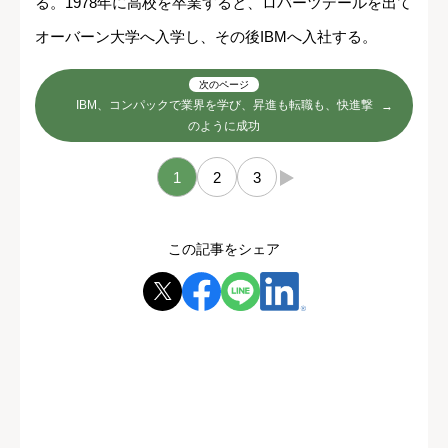
ロバート・ケネディ大統領の写真を飾っています。彼ら
は自らの命を危険にさらしながら差別と戦った、我々皆
のロールモデルとなるべき人物なのです」と語ってい
る。1978年に高校を卒業すると、ロバーツデールを出て
オーバーン大学へ入学し、その後IBMへ入社する。
次のページ
IBM、コンパックで業界を学び、昇進も転職も、快進撃
のように成功
1
2
3
→
この記事をシェア