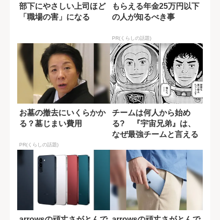
部下にやさしい上司ほど
もらえる年金25万円以下
「職場の害」になる
の人が知るべき事
PR(くらしの話題)
お墓の撤去にいくらかか
チームは何人から始め
る？墓じまい費用
る? 『宇宙兄弟』は、
なぜ最強チームと言える
のか
PR(くらしの話題)