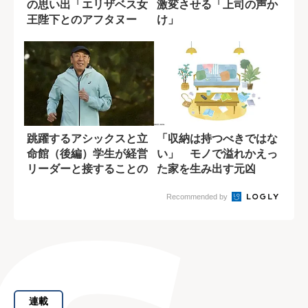
彬子女王殿下の留学生活
主体性が足りない部下を
の思い出「エリザベス女
激変させる「上司の声か
王陛下とのアフタヌー
け」
ン・ティー」
跳躍するアシックスと立
「収納は持つべきではな
命館（後編）学生が経営
い」 モノで溢れかえっ
リーダーと接することの
た家を生み出す元凶
意義
Recommended by