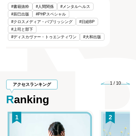
話題のキーワード
Keywords
#書籍抜粋
#人間関係
#メンタルヘルス
#辰巳出版
#PHPスペシャル
#クロスメディア・パブリッシング
#日経BP
#上司と部下
#ディスカヴァー・トゥエンティワン
#大和出版
1
/
10
アクセスランキング
Ranking