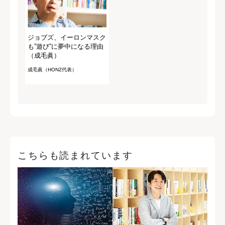
大熊希美（翻訳家）
山口晶（早川書房）
ジョブズ、イーロンマスク
も”遊び”に夢中になる理由
（成毛眞）
成毛眞（HONZ代表）
こちらも読まれています