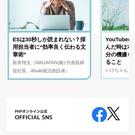
1
2
ESは30秒しか読まれない？採
YouTub
用担当者に“効率良く伝わる文
んだ時は本
章術”
分の機嫌を
ること
新井翔太（NINJAPAN(株) 代表取締
いけちゃん（Yo
役社長、Abuild就活創設者）