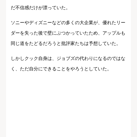
とだった。そしてジョブズの死に関する報道が一段落す
ると、世間の目は瞬く間にクックに向けられた。彼は公
の場に姿を現したことがほとんどなかったため、CEOと
してどのように仕事をしていくのか誰にも分からず、た
だ不信感だけが漂っていた。
ソニーやディズニーなどの多くの大企業が、優れたリー
ダーを失った後で壁にぶつかっていたため、アップルも
同じ道をたどるだろうと批評家たちは予想していた。
しかしクック自身は、ジョブズの代わりになるのではな
く、ただ自分にできることをやろうとしていた。