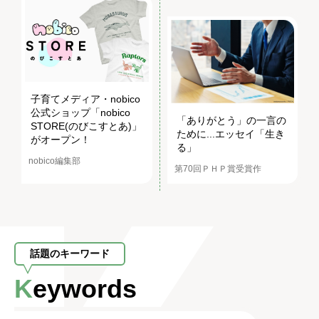
に馴染めない思春期を過
ごし見つけた軸
PHPオンライン編集部
青葉市子（音楽家）
子育てメディア・nobico
公式ショップ「nobico
「ありがとう」の一言の
STORE(のびこすとあ)」
ために...エッセイ「生き
がオープン！
る」
nobico編集部
第70回ＰＨＰ賞受賞作