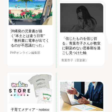
沖縄発の児童書が描
く“本土とは違う日常”
「信じたものを信じ切
「教科書に電車が出てく
る」青葉市子さんが教室
るのが不思議だった」
に馴染めない思春期を過
ごし見つけた軸
PHPオンライン編集部
青葉市子（音楽家）
子育てメディア・nobico