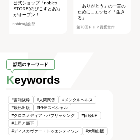
公式ショップ「nobico
「ありがとう」の一言の
STORE(のびこすとあ)」
ために...エッセイ「生き
がオープン！
る」
nobico編集部
第70回ＰＨＰ賞受賞作
話題のキーワード
Keywords
#書籍抜粋
#人間関係
#メンタルヘルス
#辰巳出版
#PHPスペシャル
#クロスメディア・パブリッシング
#日経BP
#上司と部下
#ディスカヴァー・トゥエンティワン
#大和出版