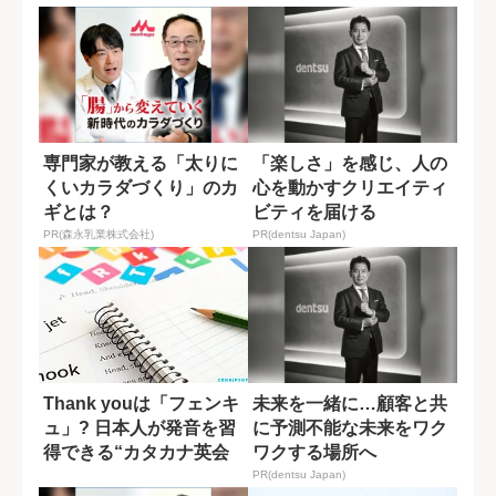
専門家が教える「太りに
「楽しさ」を感じ、人の
くいカラダづくり」のカ
心を動かすクリエイティ
ギとは？
ビティを届ける
PR(森永乳業株式会社)
PR(dentsu Japan)
Thank youは「フェンキ
未来を一緒に…顧客と共
ュ」? 日本人が発音を習
に予測不能な未来をワク
得できる“カタカナ英会
ワクする場所へ
話”...
PR(dentsu Japan)