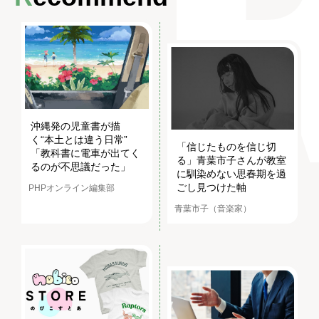
沖縄発の児童書が描
く“本土とは違う日常”
「信じたものを信じ切
「教科書に電車が出てく
る」青葉市子さんが教室
るのが不思議だった」
に馴染めない思春期を過
ごし見つけた軸
PHPオンライン編集部
青葉市子（音楽家）