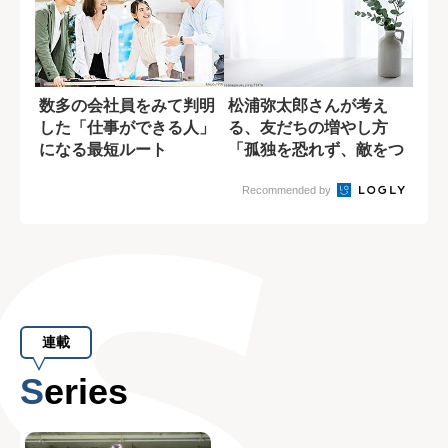
数多の会社員をみて判明
松浦弥太郎さんが考え
した「仕事ができる人」
る、友だちの増やし方
になる最短ルート
「孤独を恐れず、敵をつ
くる」
Recommended by
連載
Series