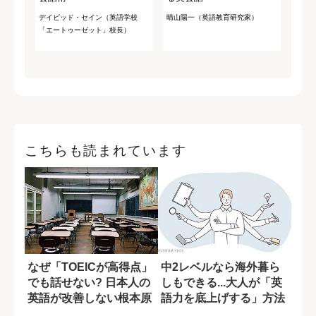
デイビッド・セイン（英語学校
晴山陽一（英語教育研究家）
「エートゥーゼット」校長）
こちらも読まれています
なぜ「TOEICが高得点」
中2レベルなら海外暮ら
でも話せない? 日本人の
しもできる...大人が「英
英語が改善しない根本原
語力を底上げする」方法
因