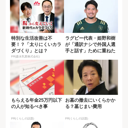
特別な生活改善は不
ラグビー代表・姫野和樹
要！？「太りにくいカラ
が「通訳ナシで外国人選
ダづくり」とは？
手と話す」ために重ねた
努力
PR(森永乳業株式会社)
もらえる年金25万円以下
お墓の撤去にいくらかか
の人が知るべき事
る？墓じまい費用
PR(くらしの話題)
PR(くらしの話題)