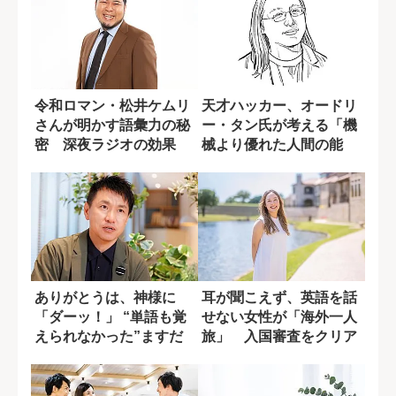
令和ロマン・松井ケムリ
天才ハッカー、オードリ
さんが明かす語彙力の秘
ー・タン氏が考える「機
密 深夜ラジオの効果
械より優れた人間の能
【後編】
力」とは?
ありがとうは、神様に
耳が聞こえず、英語を話
「ダーッ！」 “単語も覚
せない女性が「海外一人
えられなかった”ますだ
旅」 入国審査をクリア
おかだ増田の韓...
できた一つの作...