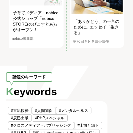
子育てメディア・nobico
公式ショップ「nobico
「ありがとう」の一言の
STORE(のびこすとあ)」
ために...エッセイ「生き
がオープン！
る」
nobico編集部
第70回ＰＨＰ賞受賞作
話題のキーワード
Keywords
#書籍抜粋
#人間関係
#メンタルヘルス
#辰巳出版
#PHPスペシャル
#クロスメディア・パブリッシング
#上司と部下
#日経BP
#ディスカヴァー・トゥエンティワン