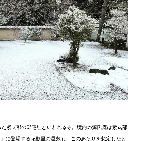
めた紫式部の邸宅址といわれる寺。境内の源氏庭は紫式部
語』に登場する花散里の屋敷も、このあたりを想定したと