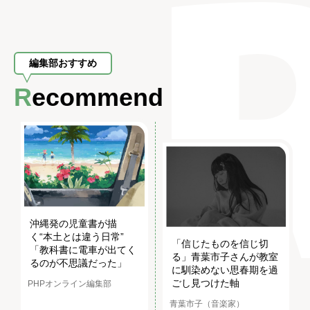
編集部おすすめ
Recommend
沖縄発の児童書が描
く“本土とは違う日常”
「信じたものを信じ切
「教科書に電車が出てく
る」青葉市子さんが教室
るのが不思議だった」
に馴染めない思春期を過
ごし見つけた軸
PHPオンライン編集部
青葉市子（音楽家）