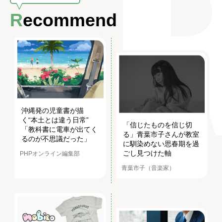
Recommend
沖縄発の児童書が描
く“本土とは違う日常”
「信じたものを信じ切
「教科書に電車が出てく
る」青葉市子さんが教室
るのが不思議だった」
に馴染めない思春期を過
ごし見つけた軸
PHPオンライン編集部
青葉市子（音楽家）