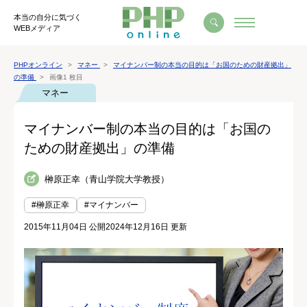
本当の自分に気づく
WEBメディア
PHPオンライン
マネー
マイナンバー制の本当の目的は「お国のための財産拠出」
の準備
画像1 枚目
マネー
マイナンバー制の本当の目的は「お国の
ための財産拠出」の準備
榊原正幸（青山学院大学教授）
#榊原正幸
#マイナンバー
2015年11月04日 公開
2024年12月16日 更新