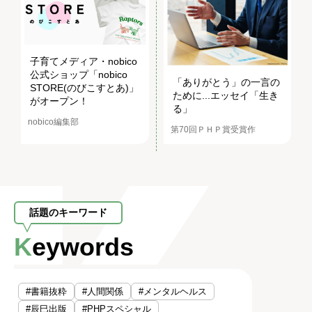
子育てメディア・nobico
公式ショップ「nobico
「ありがとう」の一言の
STORE(のびこすとあ)」
ために...エッセイ「生き
がオープン！
る」
nobico編集部
第70回ＰＨＰ賞受賞作
話題のキーワード
Keywords
#書籍抜粋
#人間関係
#メンタルヘルス
#辰巳出版
#PHPスペシャル