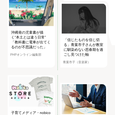
沖縄発の児童書が描
く“本土とは違う日常”
「信じたものを信じ切
「教科書に電車が出てく
る」青葉市子さんが教室
るのが不思議だった」
に馴染めない思春期を過
ごし見つけた軸
PHPオンライン編集部
青葉市子（音楽家）
子育てメディア・nobico