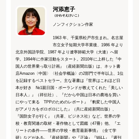
河添恵子
（かわそえけいこ）
ノンフィクション作家
1963 年、千葉県松戸市生まれ。名古屋
市立女子短期大学卒業後、1986 年より
北京外国語学院、1987 年より遼寧師範大学（大連）へ留
学。1994年に作家活動をスタート。2010年に上梓した『中
国人の世界乗っ取り計画』（産経新聞出版）は、ネット書
店Amazon〈中国〉〈社会学概論〉の2部門で半年以上、1位
を記録するベストセラー。主な著書は『世界はこれほど日
本が好き №1親日国・ポーランドが教えてくれた「美しい
日本人」』（祥伝社）、『だから中国は日本の農地を買い
にやって来る TPPのためのレポート』『豹変した中国人
がアメリカをボロボロにした』（共に産経新聞出版）、
『国防女子が行く』（共著、ビジネス社）など。世界の学
校・教育関連の取材・著作物として図鑑（47冊）他、『エ
リートの条件――世界の学校・教育最新事情』（全て学
研）などがある。『産経新聞』や『正論』『WiLL』『週刊