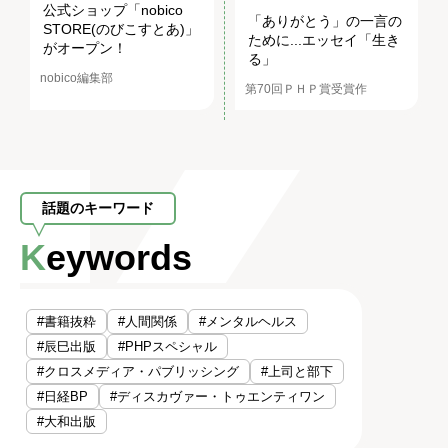
公式ショップ「nobico
「ありがとう」の一言の
STORE(のびこすとあ)」
ために...エッセイ「生き
がオープン！
る」
nobico編集部
第70回ＰＨＰ賞受賞作
話題のキーワード
Keywords
#書籍抜粋
#人間関係
#メンタルヘルス
#辰巳出版
#PHPスペシャル
#クロスメディア・パブリッシング
#上司と部下
#日経BP
#ディスカヴァー・トゥエンティワン
#大和出版