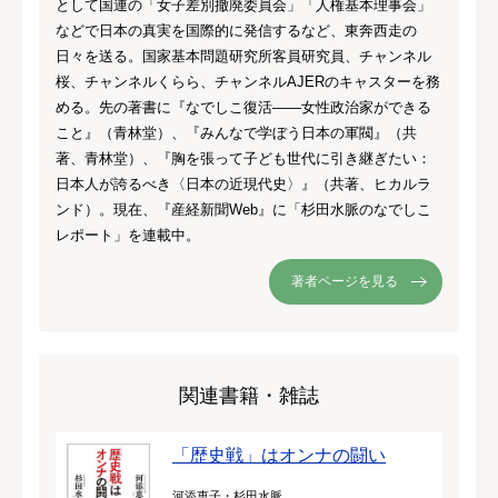
として国連の「女子差別撤廃委員会」「人権基本理事会」
などで日本の真実を国際的に発信するなど、東奔西走の
日々を送る。国家基本問題研究所客員研究員、チャンネル
桜、チャンネルくらら、チャンネルAJERのキャスターを務
める。先の著書に『なでしこ復活――女性政治家ができる
こと』（青林堂）、『みんなで学ぼう日本の軍閥』（共
著、青林堂）、『胸を張って子ども世代に引き継ぎたい：
日本人が誇るべき〈日本の近現代史〉』（共著、ヒカルラ
ンド）。現在、『産経新聞Web』に「杉田水脈のなでしこ
レポート」を連載中。
著者ページを見る
関連書籍・雑誌
「歴史戦」はオンナの闘い
河添恵子・杉田水脈