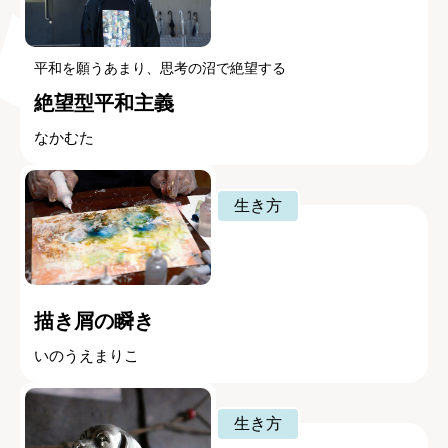
平和を願うあまり、思考の沼で絶望する
絶望型平和主義
なかむた
生き方
描き屑の瞬き
いのうえまりこ
生き方