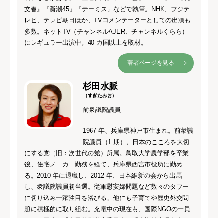
文春』『新潮45』『テーミス』などで執筆。NHK、フジテ
レビ、テレビ朝日ほか、TVコメンテーターとしての出演も
多数。ネットTV（チャンネルAJER、チャンネルくらら）
にレギュラー出演中。40 カ国以上を取材。
著者ページを見る
杉田水脈
（すぎたみお）
前衆議院議員
1967 年、兵庫県神戸市生まれ。前衆議
院議員（1 期）。日本のこころを大切
にする党（旧：次世代の党）所属。鳥取大学農学部を卒業
後、住宅メーカー勤務を経て、兵庫県西宮市役所に勤め
る。2010 年に退職し、2012 年、日本維新の会から出馬
し、衆議院議員初当選。従軍慰安婦問題など数々のタブー
に切り込み一躍注目を浴びる。他にも子育てや歴史外交問
題に積極的に取り組む。充電中の現在も、国際NGOの一員