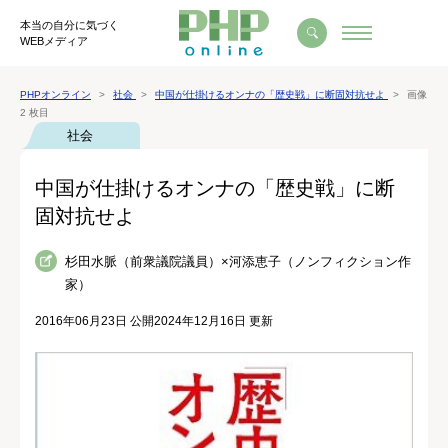
本当の自分に気づく
WEBメディア
PHPオンライン
社会
中国が仕掛けるオンナの「歴史戦」に断固対抗せよ
画像
2 枚目
社会
中国が仕掛けるオンナの「歴史戦」に断
固対抗せよ
杉田水脈（前衆議院議員）×河添恵子（ノンフィクション作
家）
2016年06月23日 公開
2024年12月16日 更新