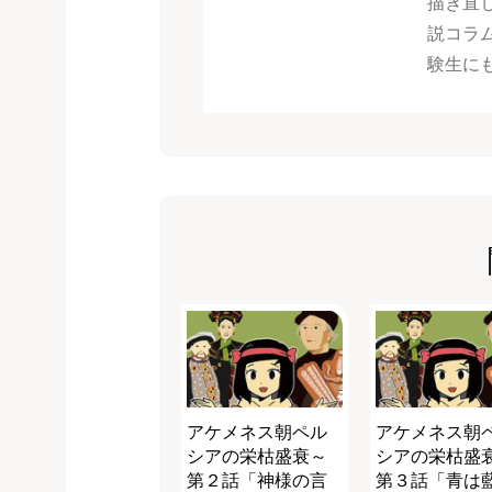
描き直
説コラ
験生に
アケメネス朝ペル
アケメネス朝
シアの栄枯盛衰～
シアの栄枯盛
第２話「神様の言
第３話「青は