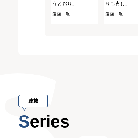
うとおり」
りも青し」
漫画 亀
漫画 亀
連載
Series