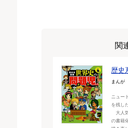
関
歴史
まんが
ニュー
を残した
大人気
の書籍