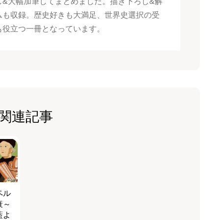
し&大幅加筆してまとめました。描き下ろし&解
ムも収録。歴史好きも大満足、世界史選択の受
も役立つ一冊となっています。
関連記事
ペル
衰～
藍よ