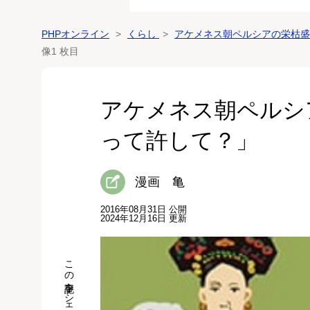
PHPオンライン
くらし
アケメネス朝ペルシアの栄枯盛
像1 枚目
アケメネス朝ペルシ
って許して？」
漫画 亀
2016年08月31日 公開
2024年12月16日 更新
この記事をシェア