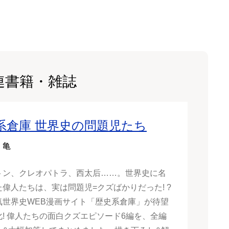
連書籍・雑誌
系倉庫 世界史の問題児たち
 亀
トン、クレオパトラ、西太后……。世界史に名
偉人たちは、実は問題児=クズばかりだった! ?
世界史WEB漫画サイト「歴史系倉庫」が待望
化! 偉人たちの面白クズエピソード6編を、全編