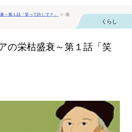
衰～第１話「笑って許して？」
画
くらし
アの栄枯盛衰～第１話「笑