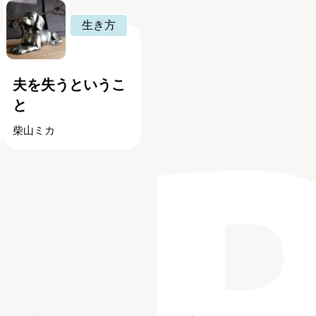
生き方
夫を失うというこ
と
柴山ミカ