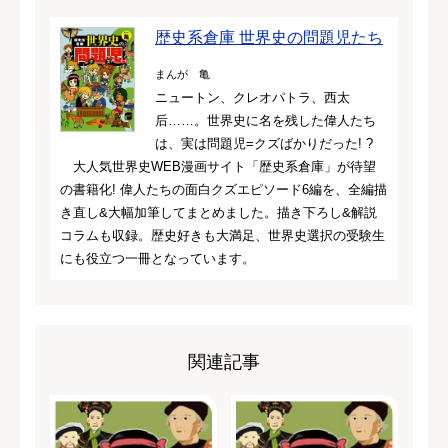
歴史系倉庫 世界史の問題児たち
まんが 亀
ニュートン、クレオパトラ、西太
后……。世界史に名を残した偉人たち
は、実は問題児=クズばかりだった! ?
大人気世界史WEB漫画サイト「歴史系倉庫」が待望
の書籍化! 偉人たちの面白クズエピソード6編を、全編描
き直し&大幅加筆してまとめました。描き下ろし&解説
コラムも収録。歴史好きも大満足、世界史選択の受験生
にも役立つ一冊となっています。
関連記事