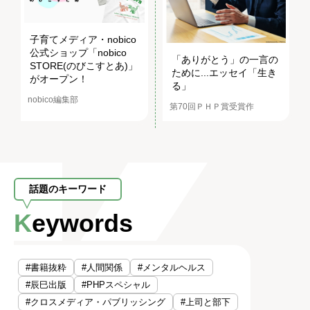
子育てメディア・nobico
公式ショップ「nobico
「ありがとう」の一言の
STORE(のびこすとあ)」
ために...エッセイ「生き
がオープン！
る」
nobico編集部
第70回ＰＨＰ賞受賞作
話題のキーワード
Keywords
#書籍抜粋
#人間関係
#メンタルヘルス
#辰巳出版
#PHPスペシャル
#クロスメディア・パブリッシング
#上司と部下