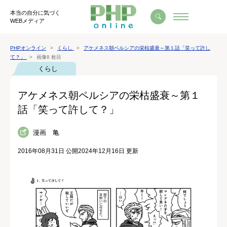
本当の自分に気づく
WEBメディア
PHPオンライン
くらし
アケメネス朝ペルシアの栄枯盛衰～第１話「笑って許し
て？」
画像8 枚目
くらし
アケメネス朝ペルシアの栄枯盛衰～第１
話「笑って許して？」
漫画 亀
2016年08月31日 公開
2024年12月16日 更新