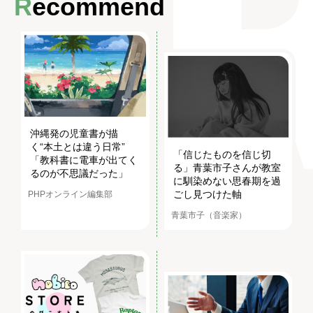
Recommend
沖縄発の児童書が描
く“本土とは違う日常”
「信じたものを信じ切
「教科書に電車が出てく
る」青葉市子さんが教室
るのが不思議だった」
に馴染めない思春期を過
ごし見つけた軸
PHPオンライン編集部
青葉市子（音楽家）