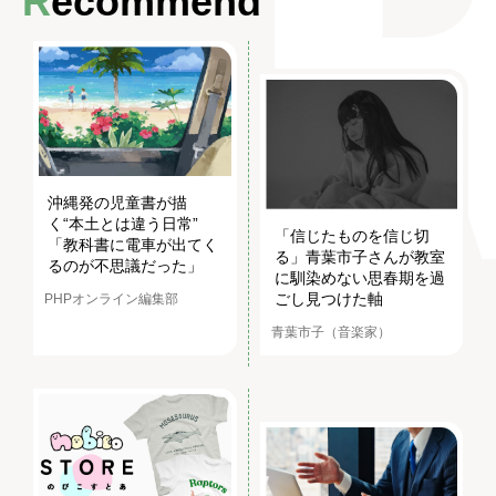
Recommend
沖縄発の児童書が描
く“本土とは違う日常”
「信じたものを信じ切
「教科書に電車が出てく
る」青葉市子さんが教室
るのが不思議だった」
に馴染めない思春期を過
ごし見つけた軸
PHPオンライン編集部
青葉市子（音楽家）