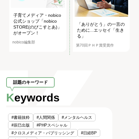
子育てメディア・nobico
公式ショップ「nobico
「ありがとう」の一言の
STORE(のびこすとあ)」
ために...エッセイ「生き
がオープン！
る」
nobico編集部
第70回ＰＨＰ賞受賞作
話題のキーワード
Keywords
#書籍抜粋
#人間関係
#メンタルヘルス
#辰巳出版
#PHPスペシャル
#クロスメディア・パブリッシング
#日経BP