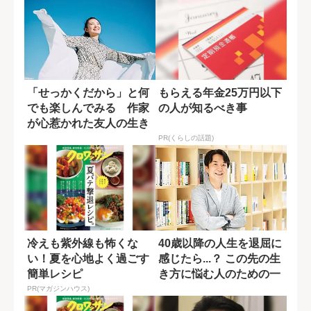
「せっかくだから」と何
もらえる年金25万円以下
でも楽しんでみる 作家
の人が知るべき事
が心惹かれた友人の生き
方
PR(くらしの話題)
冷えも紫外線も怖くな
40歳以降の人生を退屈に
い！夏を心地よく過ごす
感じたら...？ この先の生
簡単レシピ
き方に悩む人のための一
冊
PR(マガジンハウス)