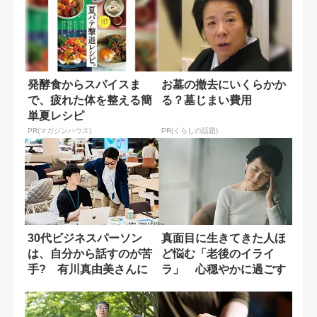
発酵食からスパイスま
お墓の撤去にいくらかか
で、疲れた体を整える簡
る？墓じまい費用
単夏レシピ
PR(マガジンハウス)
PR(くらしの話題)
30代ビジネスパーソン
真面目に生きてきた人ほ
は、自分から話すのが苦
ど悩む「老後のイライ
手? 有川真由美さんに
ラ」 心穏やかに過ごす
聞く「声がかか...
秘訣