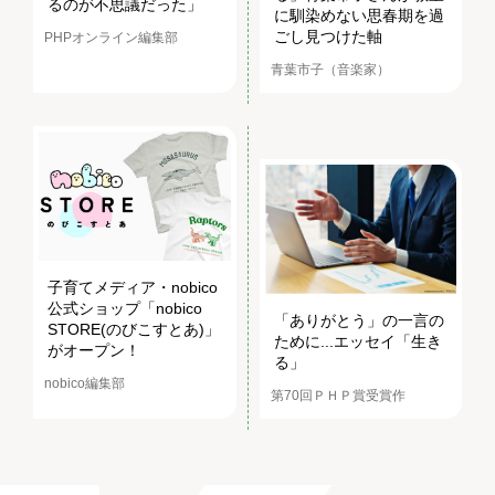
るのが不思議だった」
に馴染めない思春期を過
ごし見つけた軸
PHPオンライン編集部
青葉市子（音楽家）
子育てメディア・nobico
公式ショップ「nobico
「ありがとう」の一言の
STORE(のびこすとあ)」
ために...エッセイ「生き
がオープン！
る」
nobico編集部
第70回ＰＨＰ賞受賞作