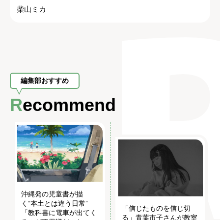
柴山ミカ
編集部おすすめ
Recommend
沖縄発の児童書が描
く“本土とは違う日常”
「信じたものを信じ切
「教科書に電車が出てく
る」青葉市子さんが教室