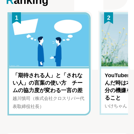
Ranking
1
2
「期待される人」と「されな
YouTub
い人」の言葉の使い方 チー
んだ時は本
ムの協力度が変わる一言の差
分の機嫌を
ること
越川慎司（株式会社クロスリバー代
いけちゃん（Yo
表取締役社長）