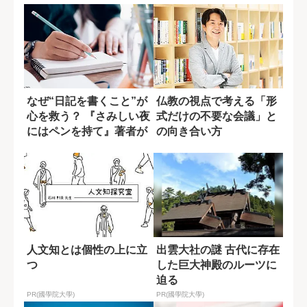
なぜ“日記を書くこと”が
仏教の視点で考える「形
心を救う？ 『さみしい夜
式だけの不要な会議」と
にはペンを持て』著者が
の向き合い方
語る理由
人文知とは個性の上に立
出雲大社の謎 古代に存在
つ
した巨大神殿のルーツに
迫る
PR(國學院大學)
PR(國學院大學)