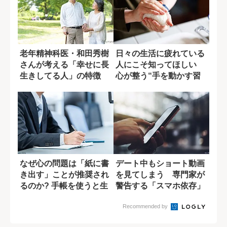
老年精神科医・和田秀樹
日々の生活に疲れている
さんが考える「幸せに長
人にこそ知ってほしい
生きしてる人」の特徴
心が整う“手を動かす習
慣”の効果
なぜ心の問題は「紙に書
デート中もショート動画
き出す」ことが推奨され
を見てしまう 専門家が
るのか? 手帳を使うと生
警告する「スマホ依存」
まれる意外な...
の実態
Recommended by