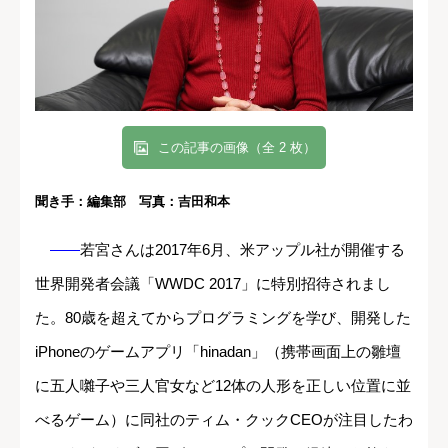
この記事の画像（全 2 枚）
聞き手：編集部 写真：吉田和本
――
若宮さんは2017年6月、米アップル社が開催する
世界開発者会議「WWDC 2017」に特別招待されまし
た。80歳を超えてからプログラミングを学び、開発した
iPhoneのゲームアプリ「hinadan」（携帯画面上の雛壇
に五人囃子や三人官女など12体の人形を正しい位置に並
べるゲーム）に同社のティム・クックCEOが注目したわ