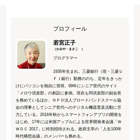
プロフィール
若宮正子
（かみや・まさこ ）
プログラマー
1935年生まれ。三菱銀行（現・三菱Ｕ
ＦＪ銀行）勤務ののち、定年をきっか
けにパソコンを独自に習得。99年にシニア世代のサイト
「メロウ倶楽部」の創設に参画。現在も同倶楽部の副会長
を務めているほか、ＮＰＯ法人ブロードバンドスクール協
会の理事としてシニア世代へのデジタル機器普及活動に尽
力している。2016年秋からスマートフォンアプリの開発を
はじめ、17年には米国アップルによる世界開発者会議「Ｗ
ＷＤＣ 2017」に特別招待される。政府主宰の「人生100年
時代構想会議」のメンバーも務める。