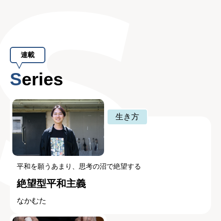
連載
Series
生き方
平和を願うあまり、思考の沼で絶望する
絶望型平和主義
なかむた