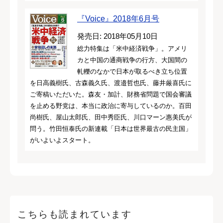
『Voice』2018年6月号
発売日: 2018年05月10日
総力特集は「米中経済戦争」。アメリ
カと中国の通商戦争の行方、大国間の
軋轢のなかで日本が取るべき立ち位置
を日高義樹氏、古森義久氏、渡邉哲也氏、藤井厳喜氏に
ご寄稿いただいた。森友・加計、財務省問題で国会審議
を止める野党は、本当に政治に寄与しているのか。百田
尚樹氏、屋山太郎氏、田中秀臣氏、川口マーン惠美氏が
問う。竹田恒泰氏の新連載「日本は世界最古の民主国」
がいよいよスタート。
こちらも読まれています