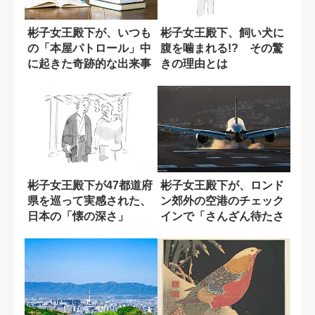
彬子女王殿下が、いつも
彬子女王殿下、飼い犬に
の「本屋パトロール」中
腹を噛まれる!? その驚
に起きた奇跡的な出来事
きの理由とは
〈特別寄稿〉
彬子女王殿下が47都道府
彬子女王殿下が、ロンド
県を巡って実感された、
ン郊外の空港のチェック
日本の「懐の深さ」
インで「さんざん待たさ
れた」特別な理...