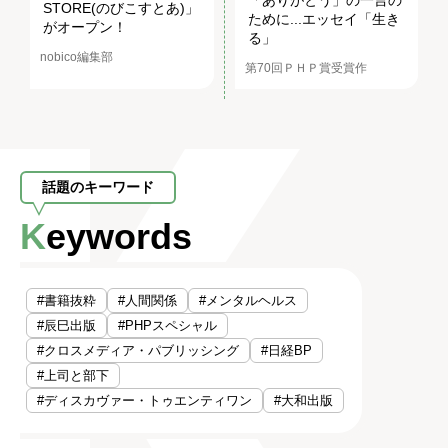
STORE(のびこすとあ)」
ために...エッセイ「生き
がオープン！
る」
nobico編集部
第70回ＰＨＰ賞受賞作
話題のキーワード
Keywords
#書籍抜粋
#人間関係
#メンタルヘルス
#辰巳出版
#PHPスペシャル
#クロスメディア・パブリッシング
#日経BP
#上司と部下
#ディスカヴァー・トゥエンティワン
#大和出版