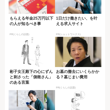
もらえる年金25万円以下
1日だけ働きたい、を叶
の人が知るべき事
える求人サイト
PR(くらしの話題)
PR(ショットワークス)
彬子女王殿下の心にずん
お墓の撤去にいくらかか
と刺さった「側衛さん」
る？墓じまい費用
のある言葉
PR(くらしの話題)