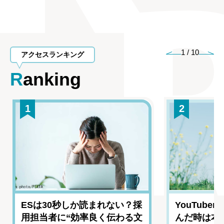
1
/
10
アクセスランキング
Ranking
1
2
ESは30秒しか読まれない？採
YouTub
用担当者に“効率良く伝わる文
んだ時は本