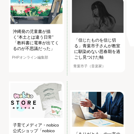
沖縄発の児童書が描
く“本土とは違う日常”
「信じたものを信じ切
「教科書に電車が出てく
る」青葉市子さんが教室
るのが不思議だった」
に馴染めない思春期を過
ごし見つけた軸
PHPオンライン編集部
青葉市子（音楽家）
子育てメディア・nobico
公式ショップ「nobico
「ありがとう」の一言の