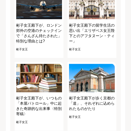
彬子女王殿下が、ロンドン
彬子女王殿下の留学生活の
郊外の空港のチェックイン
思い出「エリザベス女王陛
で「さんざん待たされた」
下とのアフタヌーン・ティ
特別な理由とは?
ー」
彬子女王
彬子女王
彬子女王殿下が、いつもの
彬子女王殿下が歩く京都の
「本屋パトロール」中に起
「道」、それぞれに込めら
きた奇跡的な出来事〈特別
れたものがたり
寄稿〉
彬子女王
彬子女王