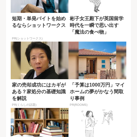
短期・単発バイトを始め
彬子女王殿下が英国留学
るならショットワークス
時代を一瞬で思い出す
「魔法の食べ物」
PR(ショットワークス)
家の売却成功にはカギが
「予算は1000万円」マイ
ある？家処分の基礎知識
ホームの夢がかなう間取
を解説
り事例
PR(くらしの話題)
PR(ROOMS)