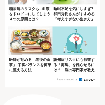
糖尿病のリスクも...血液
睡眠不足を気にしすぎ?
をドロドロにしてしまう
和田秀樹さんがすすめる
４つの原因とは？
「考えすぎない生き方」
医師が勧める「老後の食
認知症リスクにも影響す
事」 栄養バランスを簡単
る「海馬」を甦らせるに
に整える方法
は？ 脳の専門家が教え
る運動習慣
Recommended by