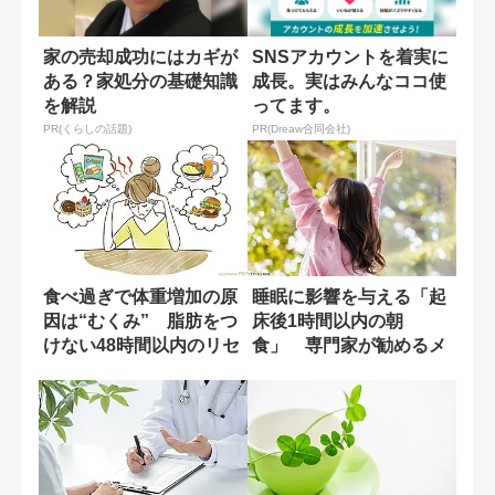
家の売却成功にはカギが
SNSアカウントを着実に
ある？家処分の基礎知識
成長。実はみんなココ使
を解説
ってます。
PR(くらしの話題)
PR(Dreaw合同会社)
食べ過ぎで体重増加の原
睡眠に影響を与える「起
因は“むくみ” 脂肪をつ
床後1時間以内の朝
けない48時間以内のリセ
食」 専門家が勧めるメ
ット法
ニューとは?