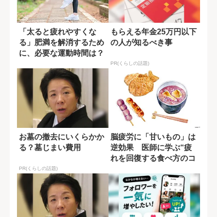
「太ると疲れやすくな
もらえる年金25万円以下
る」肥満を解消するため
の人が知るべき事
に、必要な運動時間は？
PR(くらしの話題)
お墓の撤去にいくらかか
脳疲労に「甘いもの」は
る？墓じまい費用
逆効果 医師に学ぶ“疲
れを回復する食べ方のコ
ツ”
PR(くらしの話題)