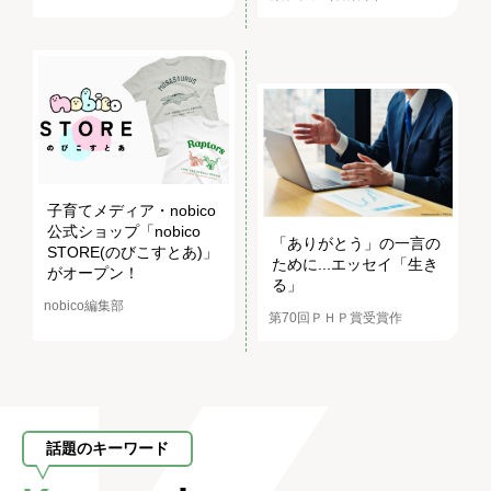
子育てメディア・nobico
公式ショップ「nobico
「ありがとう」の一言の
STORE(のびこすとあ)」
ために...エッセイ「生き
がオープン！
る」
nobico編集部
第70回ＰＨＰ賞受賞作
話題のキーワード