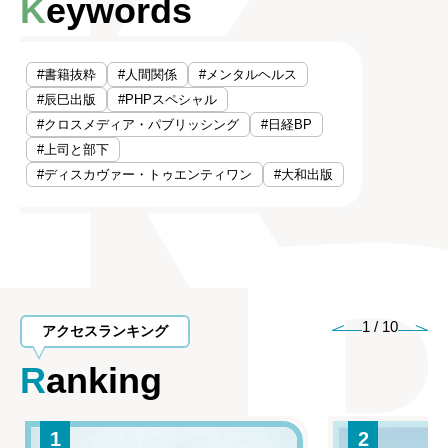
Keywords
#書籍抜粋
#人間関係
#メンタルヘルス
#辰巳出版
#PHPスペシャル
#クロスメディア・パブリッシング
#日経BP
#上司と部下
#ディスカヴァー・トゥエンティワン
#大和出版
1
/
10
アクセスランキング
Ranking
1
2