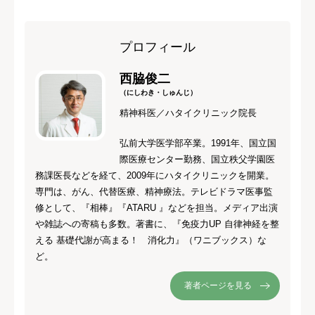
プロフィール
西脇俊二
（にしわき・しゅんじ）
精神科医／ハタイクリニック院長
弘前大学医学部卒業。1991年、国立国
際医療センター勤務、国立秩父学園医
務課医長などを経て、2009年にハタイクリニックを開業。
専門は、がん、代替医療、精神療法。テレビドラマ医事監
修として、『相棒』『ATARU 』などを担当。メディア出演
や雑誌への寄稿も多数。著書に、『免疫力UP 自律神経を整
える 基礎代謝が高まる！ 消化力』（ワニブックス）な
ど。
著者ページを見る