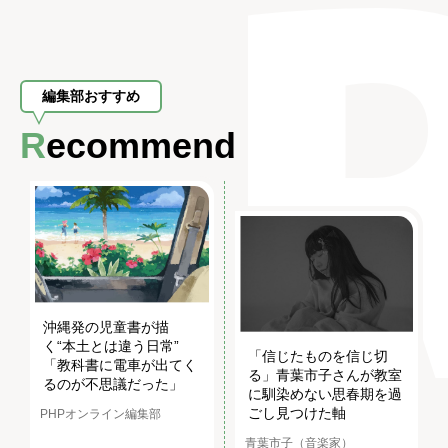
編集部おすすめ
Recommend
沖縄発の児童書が描
く“本土とは違う日常”
「信じたものを信じ切
「教科書に電車が出てく
る」青葉市子さんが教室
るのが不思議だった」
に馴染めない思春期を過
ごし見つけた軸
PHPオンライン編集部
青葉市子（音楽家）