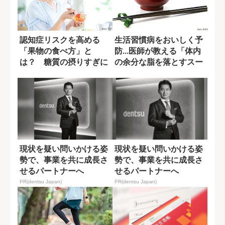
認知症リスクを高める
生活習慣病をおいしく予
「果物の食べ方」と
防...医師が教える「体内
は？ 糖質の摂りすぎに
の余分な脂を落とすスー
潜む盲点
プ」レシピ
現状を疑い問いかける姿
現状を疑い問いかける姿
勢で、事業を共に成長さ
勢で、事業を共に成長さ
せるパートナーへ
せるパートナーへ
PR(dentsu Japan)
PR(dentsu Japan)