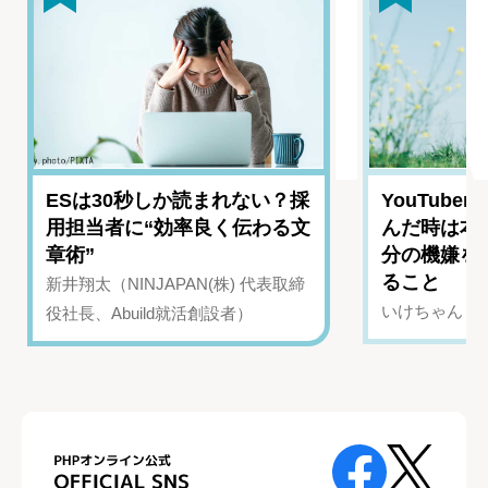
ESは30秒しか読まれない？採
YouTub
用担当者に“効率良く伝わる文
んだ時は本
章術”
分の機嫌を
ること
新井翔太（NINJAPAN(株) 代表取締
いけちゃん（Yo
役社長、Abuild就活創設者）