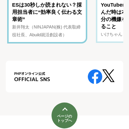
ESは30秒しか読まれない？採
YouTub
用担当者に“効率良く伝わる文
んだ時は本
章術”
分の機嫌を
ること
新井翔太（NINJAPAN(株) 代表取締
いけちゃん（Yo
役社長、Abuild就活創設者）
ページの
トップへ