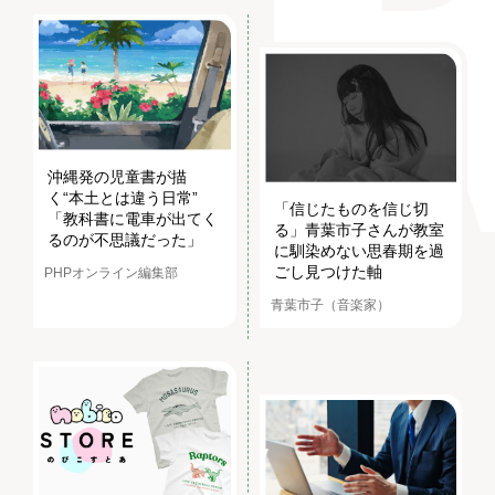
沖縄発の児童書が描
く“本土とは違う日常”
「信じたものを信じ切
「教科書に電車が出てく
る」青葉市子さんが教室
るのが不思議だった」
に馴染めない思春期を過
ごし見つけた軸
PHPオンライン編集部
青葉市子（音楽家）