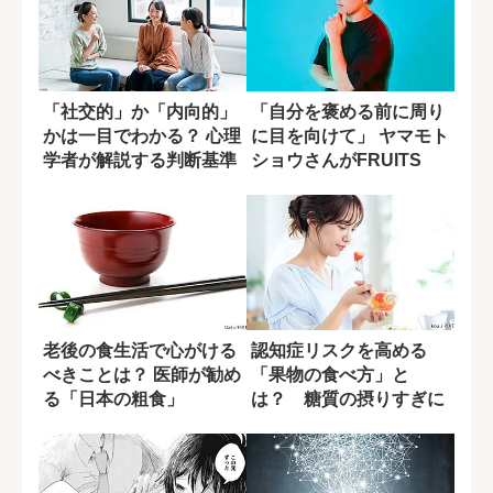
「社交的」か「内向的」
「自分を褒める前に周り
かは一目でわかる？ 心理
に目を向けて」 ヤマモト
学者が解説する判断基準
ショウさんがFRUITS
ZIPP...
老後の食生活で心がける
認知症リスクを高める
べきことは？ 医師が勧め
「果物の食べ方」と
る「日本の粗食」
は？ 糖質の摂りすぎに
潜む盲点