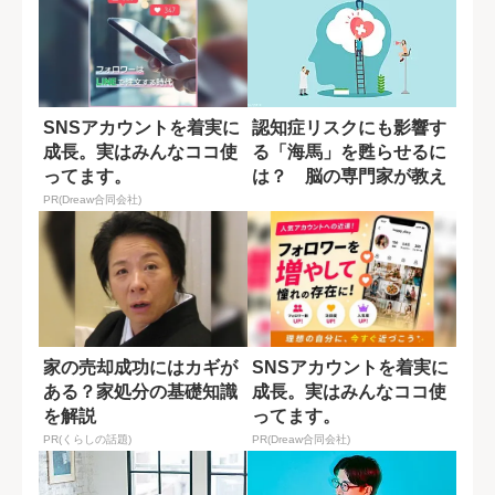
SNSアカウントを着実に
認知症リスクにも影響す
成長。実はみんなココ使
る「海馬」を甦らせるに
ってます。
は？ 脳の専門家が教え
る運動習慣
PR(Dreaw合同会社)
家の売却成功にはカギが
SNSアカウントを着実に
ある？家処分の基礎知識
成長。実はみんなココ使
を解説
ってます。
PR(くらしの話題)
PR(Dreaw合同会社)