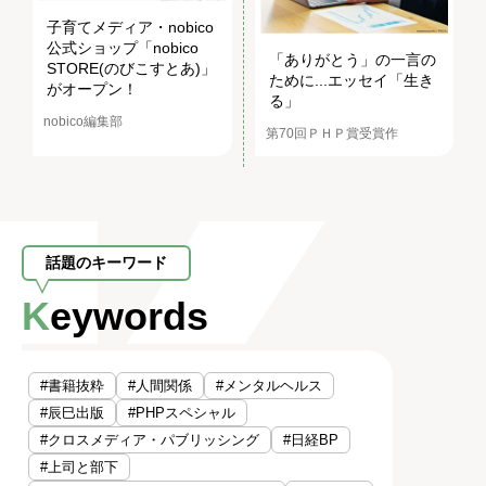
子育てメディア・nobico
公式ショップ「nobico
「ありがとう」の一言の
STORE(のびこすとあ)」
ために...エッセイ「生き
がオープン！
る」
nobico編集部
第70回ＰＨＰ賞受賞作
話題のキーワード
Keywords
#書籍抜粋
#人間関係
#メンタルヘルス
#辰巳出版
#PHPスペシャル
#クロスメディア・パブリッシング
#日経BP
#上司と部下