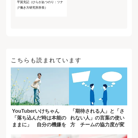
平賀充記（ひらがあつのり：ツナ
グ働き方研究所所長）
こちらも読まれています
YouTuberいけちゃん
「期待される人」と「さ
「落ち込んだ時は本能の
れない人」の言葉の使い
ままに」 自分の機嫌を
方 チームの協力度が変
取るために...
わる一言の差