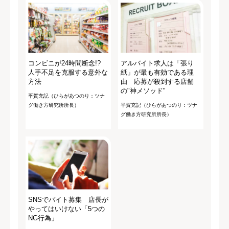
コンビニが24時間断念!?
アルバイト求人は「張り
人手不足を克服する意外な
紙」が最も有効である理
方法
由 応募が殺到する店舗
の"神メソッド"
平賀充記（ひらがあつのり：ツナ
グ働き方研究所所長）
平賀充記（ひらがあつのり：ツナ
グ働き方研究所所長）
SNSでバイト募集 店長が
やってはいけない「5つの
NG行為」