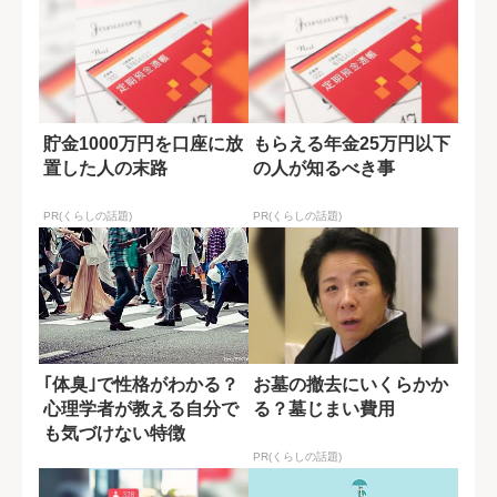
貯金1000万円を口座に放
もらえる年金25万円以下
置した人の末路
の人が知るべき事
PR(くらしの話題)
PR(くらしの話題)
｢体臭｣で性格がわかる？
お墓の撤去にいくらかか
心理学者が教える自分で
る？墓じまい費用
も気づけない特徴
PR(くらしの話題)