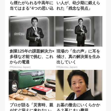
ら煙たがられる中高年に
い人が、幼少期に鍛えら
当てはまる“4つの思い込
れた「残念な視点」
み”
創業125年の課題解決力×
現場の「生の声」に耳を
多様な才能で挑む、これ
傾け、真の解決策を生み
からの電通
出していく
PR(dentsu Japan)
PR(dentsu Japan)
プロが語る「災害時、親
お墓の撤去にいくらかか
がすぐ迎えに来れない」
る？墓じまい費用