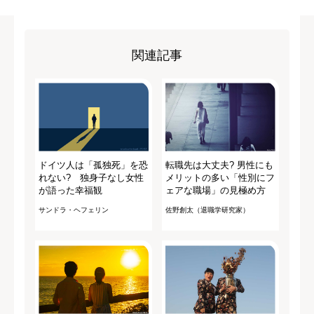
関連記事
ドイツ人は「孤独死」を恐
転職先は大丈夫? 男性にも
れない? 独身子なし女性
メリットの多い「性別にフ
が語った幸福観
ェアな職場」の見極め方
サンドラ・ヘフェリン
佐野創太（退職学研究家）