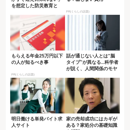
を想定した防災教育と
は?
PR(くらしの話題)
もらえる年金25万円以下
話が通じない人とは“脳
の人が知るべき事
タイプ”が異なる...科学者
が説く、人間関係のモヤ
モヤの原...
PR(くらしの話題)
明日働ける単発バイト求
家の売却成功にはカギが
人サイト
ある？家処分の基礎知識