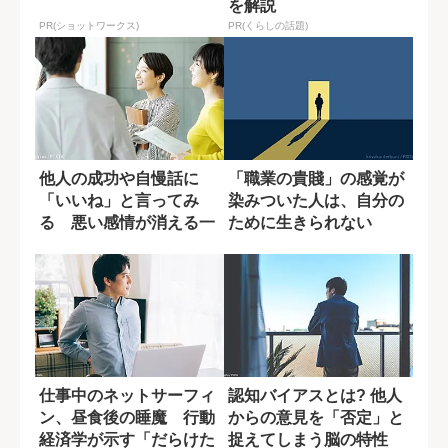
を解説
PR(ショットワークス)
PR(くらしの話題)
他人の成功や自慢話に
「職業の貴賤」の感覚が
「いいね」と言ってみ
染みついた人は、自分の
る 悪い感情が消える一
ために生きられない
つの技
仕事中のネットサーフィ
認知バイアスとは? 他人
ン、昼食後の睡魔 行動
からの意見を「否定」と
経済学が示す「だらけた
捉えてしまう脳の特性