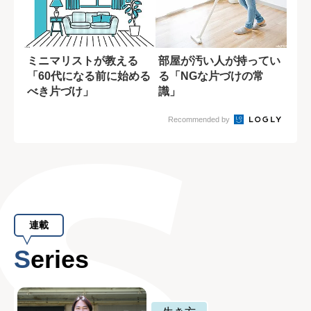
ミニマリストが教える
部屋が汚い人が持ってい
「60代になる前に始める
る「NGな片づけの常
べき片づけ」
識」
Recommended by
連載
Series