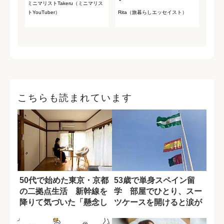
ミニマリストTakeru（ミニマリス
トYouTuber）
Rita（旅暮らしエッセイスト）
こちらも読まれています
50代で始めた東京・京都
53歳で単身スペイン留
の二拠点生活 新幹線を
学 部屋でひとり、スー
降りて気づいた「懸念し
ツケースを開けると涙が
ていた失敗」...
にじんだ