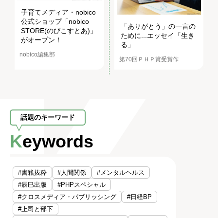
子育てメディア・nobico
公式ショップ「nobico
「ありがとう」の一言の
STORE(のびこすとあ)」
ために...エッセイ「生き
がオープン！
る」
nobico編集部
第70回ＰＨＰ賞受賞作
話題のキーワード
Keywords
#書籍抜粋
#人間関係
#メンタルヘルス
#辰巳出版
#PHPスペシャル
#クロスメディア・パブリッシング
#日経BP
#上司と部下