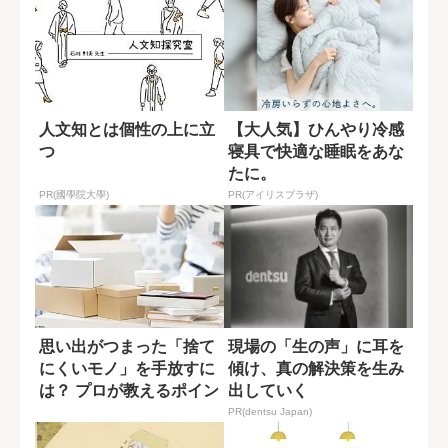
人文知とは個性の上に立
【大人気】ひんやり冷感
つ
寝具で快適な睡眠をあな
たに。
PR(國學院大學)
PR(アイリスプラザ)
思い出がつまった「捨て
現場の「生の声」に耳を
にくいモノ」を手放すに
傾け、真の解決策を生み
は？ プロが教えるポイン
出していく
ト
PR(dentsu Japan)