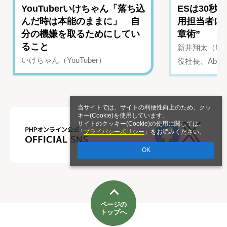
YouTuberいけちゃん「落ち込
ESは30秒
んだ時は本能のままに」 自
用担当者に
分の機嫌を取るためにしてい
章術”
ること
新井翔太（NIN
いけちゃん（YouTuber）
役社長、Abui
当サイトでは、サイトの利便性向上のため、クッ
キー(Cookie)を使用しています。
サイトのクッキー(Cookie)の使用に関しては、
「
プライバシーポリシー
」をお読みください。
OK
ページの
トップへ