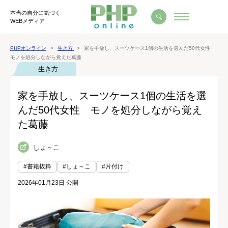
本当の自分に気づく
WEBメディア
PHPオンライン
生き方
家を手放し、スーツケース1個の生活を選んだ50代女性
モノを処分しながら覚えた葛藤
生き方
家を手放し、スーツケース1個の生活を選
んだ50代女性 モノを処分しながら覚え
た葛藤
しょ～こ
#書籍抜粋
#しょ～こ
#片付け
2026年01月23日 公開