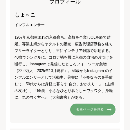
プロフィール
しょ～こ
インフルエンサー
1967年京都生まれの京都育ち。高校を卒業しOLを経て結
婚。専業主婦からヤクルトの販売、広告代理店勤務を経て
フリーライターとなり、主にインテリア雑誌で活動する。
40歳でシングルに。コロナ禍を機に京都の自宅の片づけを
断行し、Instagramで発信したところフォロワーが急増
（22.9万人、2025年10月現在）。53歳からInstagram のイ
ンフルエンサーとして活動中。著書に『不要なものを手放
して、50代からは身軽に暮らす 自分、おかえり！』（主婦
の友社）、『55歳、小さなひとり暮らし〜ワクワク、身軽
に、気の向く方へ』（大和書房）がある。
著者ページを見る