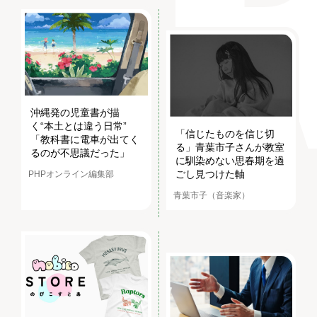
沖縄発の児童書が描
く“本土とは違う日常”
「信じたものを信じ切
「教科書に電車が出てく
る」青葉市子さんが教室
るのが不思議だった」
に馴染めない思春期を過
ごし見つけた軸
PHPオンライン編集部
青葉市子（音楽家）