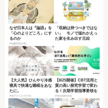
なぜ日本人は『論語』を
「収納は持つべきではな
「心のよりどころ」にす
い」 モノで溢れかえっ
るのか
た家を生み出す元凶
PR(國學院大學)
【大人気】ひんやり冷感
【8/25開催】CBT活用と
寝具で快適な睡眠をあな
質の高い探究学習で変わ
たに。
る！次期学習指導要領を
見据えた...
PR(アイリスプラザ)
PR(COMPASS)