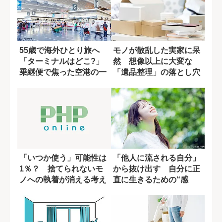
55歳で海外ひとり旅へ
モノが散乱した実家に呆
「ターミナルはどこ?」
然 想像以上に大変な
乗継便で焦った空港の一
「遺品整理」の落とし穴
幕
「いつか使う」可能性は
「他人に流される自分」
1％？ 捨てられないモ
から抜け出す 自分に正
ノへの執着が消える考え
直に生きるための“感
方
性”の育て方