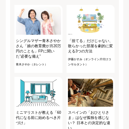
シングルマザー青木さやか
「捨てる」だけじゃない、
さん「娘の教育費が月20万
散らかった部屋を劇的に変
円のことも」FPに聞い
える3つの方法
た“必要な備え”
伊藤かすみ（オンライン片付けコ
青木さやか（タレント）
ンサルタント）
ミニマリストが教える「60
スペインの「おひとりさ
代になる前に始めるべき片
ま」はなぜ孤独を感じな
づけ」
い？ 日本との決定的な違
い