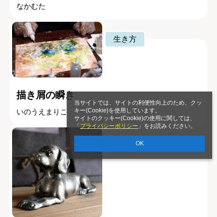
なかむた
生き方
描き屑の瞬き
当サイトでは、サイトの利便性向上のため、クッ
キー(Cookie)を使用しています。
いのうえまりこ
サイトのクッキー(Cookie)の使用に関しては、
「
プライバシーポリシー
」をお読みください。
OK
生き方