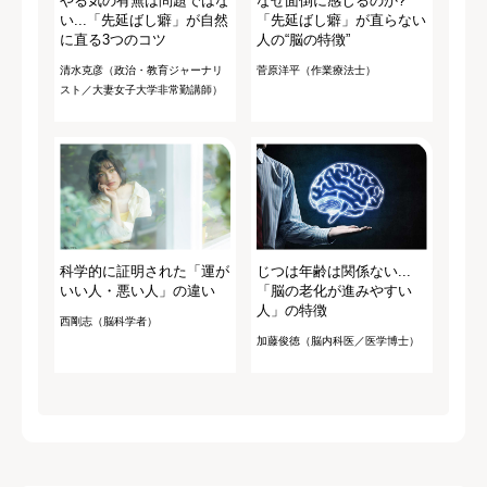
やる気の有無は問題ではな
なぜ面倒に感じるのか?
い...「先延ばし癖」が自然
「先延ばし癖」が直らない
に直る3つのコツ
人の“脳の特徴”
清水克彦（政治・教育ジャーナリ
菅原洋平（作業療法士）
スト／大妻女子大学非常勤講師）
科学的に証明された「運が
じつは年齢は関係ない...
いい人・悪い人」の違い
「脳の老化が進みやすい
人」の特徴
西剛志（脳科学者）
加藤俊徳（脳内科医／医学博士）