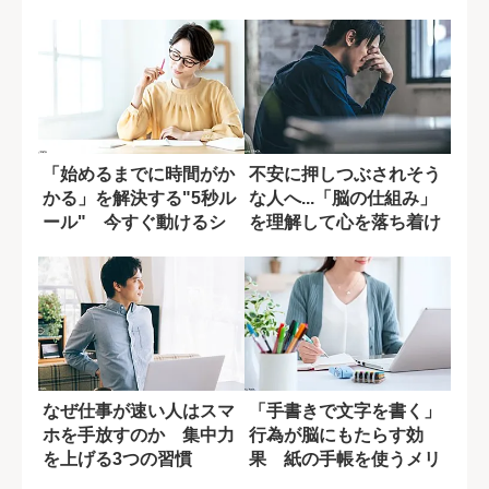
慣」
ズム”の活かし方
「始めるまでに時間がか
不安に押しつぶされそう
かる」を解決する"5秒ル
な人へ...「脳の仕組み」
ール" 今すぐ動けるシ
を理解して心を落ち着け
ンプルな習慣
る1つの方...
なぜ仕事が速い人はスマ
「手書きで文字を書く」
ホを手放すのか 集中力
行為が脳にもたらす効
を上げる3つの習慣
果 紙の手帳を使うメリ
ットとは?