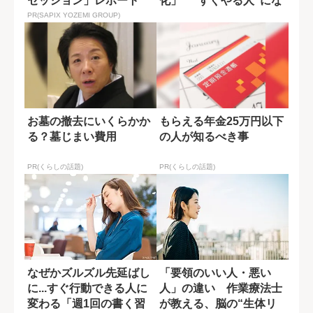
セッション」レポート
化」 "すぐやる人"にな
るための3つのコツ
PR(SAPIX YOZEMI GROUP)
お墓の撤去にいくらかか
もらえる年金25万円以下
る？墓じまい費用
の人が知るべき事
PR(くらしの話題)
PR(くらしの話題)
なぜかズルズル先延ばし
「要領のいい人・悪い
に...すぐ行動できる人に
人」の違い 作業療法士
変わる「週1回の書く習
が教える、脳の“生体リ