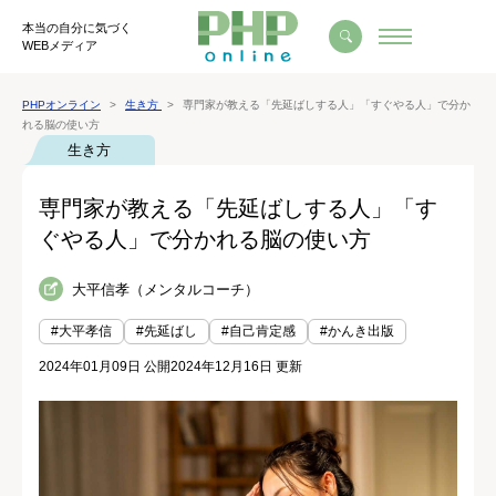
本当の自分に気づく
WEBメディア
PHPオンライン
生き方
専門家が教える「先延ばしする人」「すぐやる人」で分か
れる脳の使い方
生き方
専門家が教える「先延ばしする人」「す
ぐやる人」で分かれる脳の使い方
大平信孝（メンタルコーチ）
#大平孝信
#先延ばし
#自己肯定感
#かんき出版
2024年01月09日 公開
2024年12月16日 更新