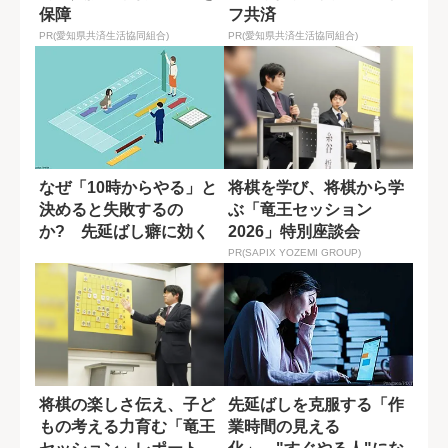
保障
フ共済
PR(愛知県共済生活協同組合)
PR(愛知県共済生活協同組合)
なぜ「10時からやる」と
将棋を学び、将棋から学
決めると失敗するの
ぶ「竜王セッション
か? 先延ばし癖に効く
2026」特別座談会
締め切り設定
PR(SAPIX YOZEMI GROUP)
将棋の楽しさ伝え、子ど
先延ばしを克服する「作
もの考える力育む「竜王
業時間の見える