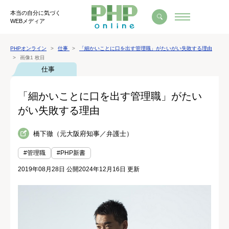
本当の自分に気づく
WEBメディア
PHPオンライン
仕事
「細かいことに口を出す管理職」がたいがい失敗する理由
画像1 枚目
仕事
「細かいことに口を出す管理職」がたい
がい失敗する理由
橋下徹（元大阪府知事／弁護士）
#管理職
#PHP新書
2019年08月28日 公開
2024年12月16日 更新