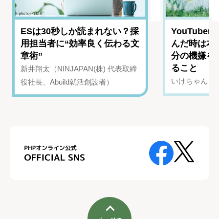
ESは30秒しか読まれない？採
YouTub
用担当者に“効率良く伝わる文
んだ時は本
章術”
分の機嫌を
ること
新井翔太（NINJAPAN(株) 代表取締
いけちゃん（Yo
役社長、Abuild就活創設者）