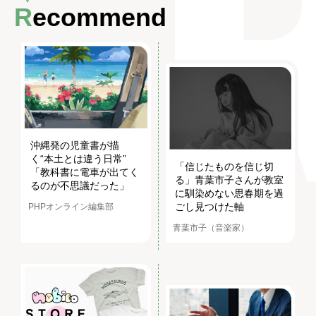
Recommend
沖縄発の児童書が描
く“本土とは違う日常”
「信じたものを信じ切
「教科書に電車が出てく
る」青葉市子さんが教室
るのが不思議だった」
に馴染めない思春期を過
ごし見つけた軸
PHPオンライン編集部
青葉市子（音楽家）