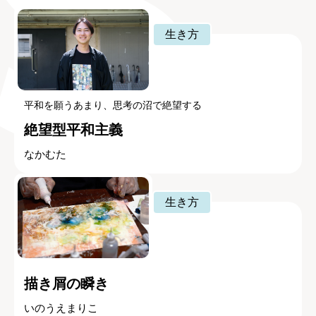
生き方
平和を願うあまり、思考の沼で絶望する
絶望型平和主義
なかむた
生き方
描き屑の瞬き
いのうえまりこ