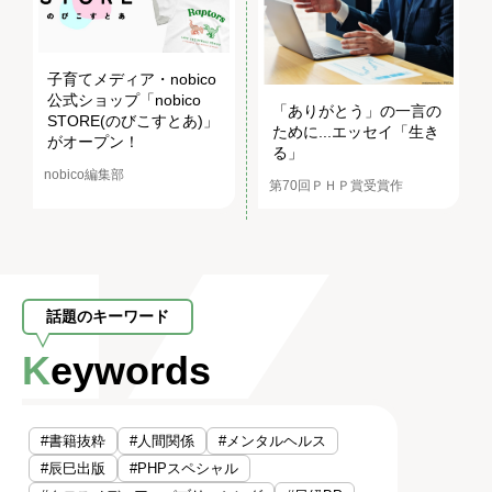
子育てメディア・nobico
公式ショップ「nobico
「ありがとう」の一言の
STORE(のびこすとあ)」
ために...エッセイ「生き
がオープン！
る」
nobico編集部
第70回ＰＨＰ賞受賞作
話題のキーワード
Keywords
#書籍抜粋
#人間関係
#メンタルヘルス
#辰巳出版
#PHPスペシャル