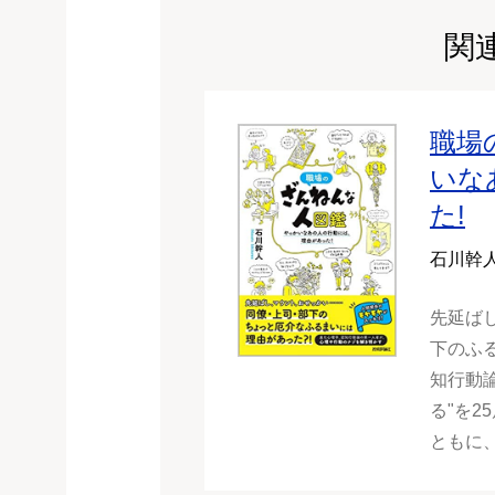
関
職場
いな
た!
石川幹
先延ば
下のふ
知行動
る"を
ともに