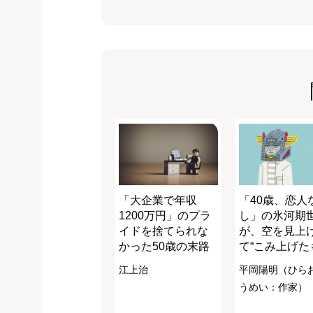
「大企業で年収
「40歳、恋人
1200万円」のプラ
し」の氷河期
イドを捨てられな
が、空を見上
かった50歳の末路
て“こみ上げた
江上治
平岡陽明（ひら
うめい：作家）