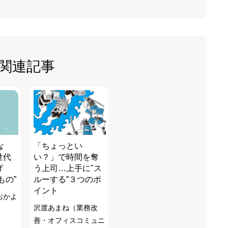
関連記事
な
「ちょっとい
世代
い？」で時間を奪
げ
う上司…上手に"ス
もの”
ルーする”３つのポ
イント
おかよ
沢渡あまね（業務改
善・オフィスコミュニ