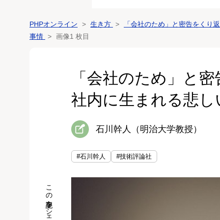
PHPオンライン
生き方
「会社のため」と密告をくり返
事情
画像1 枚目
「会社のため」と密
社内に生まれる悲し
石川幹人（明治大学教授）
#石川幹人
#技術評論社
この記事をシェア