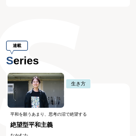
連載
Series
生き方
平和を願うあまり、思考の沼で絶望する
絶望型平和主義
なかむた