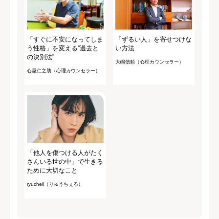
「すぐに不安になってしま
「ずるい人」を寄せつけな
う性格」を変える“過去と
い方法
の決別法”
大嶋信頼（心理カウンセラー）
心屋仁之助（心理カウンセラー）
「他人を傷つける人がたく
さんいる世の中」で生きる
ために大切なこと
ryuchell（りゅうちぇる）