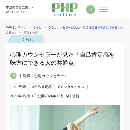
本当の自分に気づく
WEBメディア
PHPオンライン
くらし
心理カウンセラーが見た「自己肯定感を味方にできる人の
共通点」
画像1 枚目
くらし
心理カウンセラーが見た「自己肯定感を
味方にできる人の共通点」
中島輝（心理カウンセラー）
#中島輝
#自己肯定感
#メンタルヘルス
2021年05月01日 公開
2024年12月16日 更新