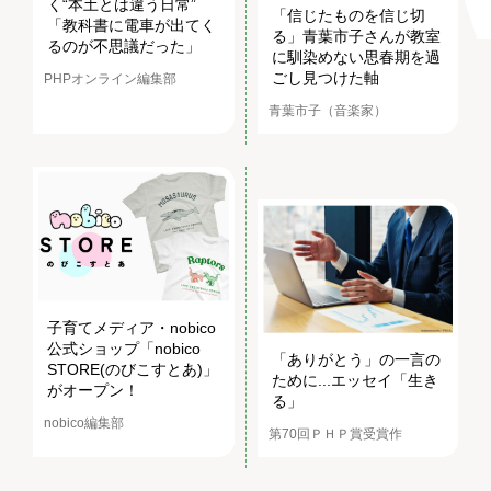
く“本土とは違う日常”
「信じたものを信じ切
「教科書に電車が出てく
る」青葉市子さんが教室
るのが不思議だった」
に馴染めない思春期を過
ごし見つけた軸
PHPオンライン編集部
青葉市子（音楽家）
子育てメディア・nobico
公式ショップ「nobico
「ありがとう」の一言の
STORE(のびこすとあ)」
ために...エッセイ「生き
がオープン！
る」
nobico編集部
第70回ＰＨＰ賞受賞作