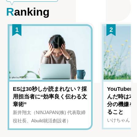
Ranking
1
2
ESは30秒しか読まれない？採
YouTub
用担当者に“効率良く伝わる文
んだ時は本
章術”
分の機嫌を
ること
新井翔太（NINJAPAN(株) 代表取締
いけちゃん（Yo
役社長、Abuild就活創設者）