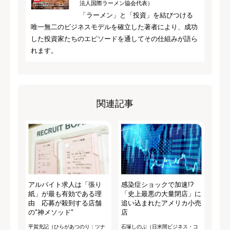
法人国際ラーメン協会代表）
「ラーメン」と「投資」を結びつける
唯一無二のビジネスモデルを確立した著者により、成功
した投資家たちのエピソードを通してその仕組みが語ら
れます。
関連記事
アルバイト求人は「張り
感染症ショックで加速!?
紙」が最も有効である理
「史上最悪の大量閉店」に
由 応募が殺到する店舗
追い込まれたアメリカ小売
の"神メソッド"
店
平賀充記（ひらがあつのり：ツナ
石塚しのぶ（日米間ビジネス・コ