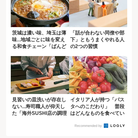
茨城は濃い味、埼玉は薄
「話が合わない同僚や部
味...地域ごとに味を変え
下」ともうまくやれる人
る和食チェーン「ばんど
の2つの習慣
う太郎」
見習いの皿洗いが存在し
イタリア人が持つ「パス
ない...寿司職人が仰天し
タへのこだわり」 普段
た「海外SUSHI店の調理
はどんなものを食べてい
現場」
る?
Recommended by