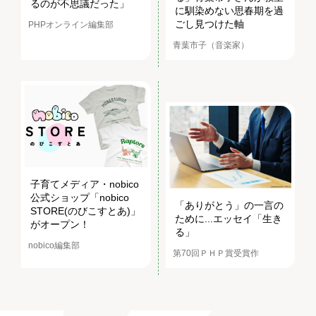
るのが不思議だった」
に馴染めない思春期を過
ごし見つけた軸
PHPオンライン編集部
青葉市子（音楽家）
子育てメディア・nobico
公式ショップ「nobico
「ありがとう」の一言の
STORE(のびこすとあ)」
ために...エッセイ「生き
がオープン！
る」
nobico編集部
第70回ＰＨＰ賞受賞作