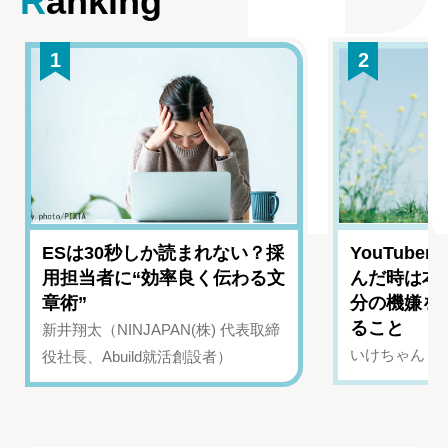
Ranking
1
2
ESは30秒しか読まれない？採
YouTub
用担当者に“効率良く伝わる文
んだ時は本
章術”
分の機嫌を
ること
新井翔太（NINJAPAN(株) 代表取締
いけちゃん（Yo
役社長、Abuild就活創設者）