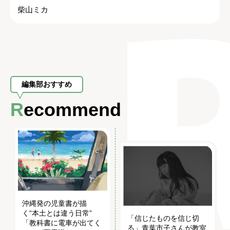
柴山ミカ
編集部おすすめ
Recommend
沖縄発の児童書が描
く“本土とは違う日常”
「信じたものを信じ切
「教科書に電車が出てく
る」青葉市子さんが教室