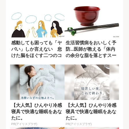
感動しても困っても「ヤ
生活習慣病をおいしく予
バい」しか言えない 怠
防...医師が教える「体内
けた脳をほぐす二つのコ
の余分な脂を落とすスー
ツ
プ」レシピ
【大人気】ひんやり冷感
【大人気】ひんやり冷感
寝具で快適な睡眠をあな
寝具で快適な睡眠をあな
たに。
たに。
PR(アイリスプラザ)
PR(アイリスプラザ)