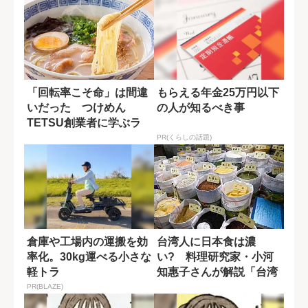
「回転率こそ命」は間違
もらえる年金25万円以下
いだった つけめん
の人が知るべき事
TETSU創業者に学ぶラ
ーメン店の新常識
PR(くらしの話題)
倉庫や工場内の運搬を効
台湾人に日本食は濃
率化。30kg運べる小さな
い? 料理研究家・小河
軽トラ
知惠子さんが解説「台湾
の意外な食事情」
PR(BLAZE)