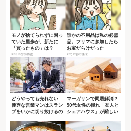
モノが捨てられずに困っ
誰かの不用品は私の必需
ていた里歩が、新たに
品。フリマに参加したら
「買ったもの」は？
お宝だらけだった
PR(UR都市機構)
PR(UR都市機構)
どうやっても売れない...
マーガリンで同居解消？
優秀な営業マンはスラン
50代女性の憧れ「友人と
プをいかに切り抜けるの
シェアハウス」が難しい
か？
理由