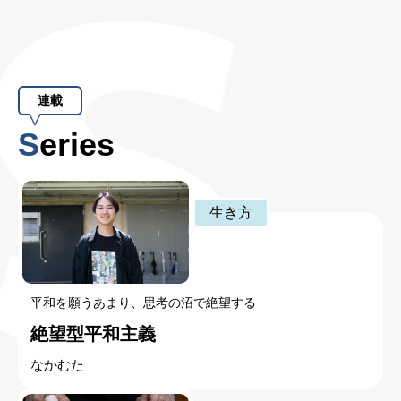
連載
Series
生き方
平和を願うあまり、思考の沼で絶望する
絶望型平和主義
なかむた