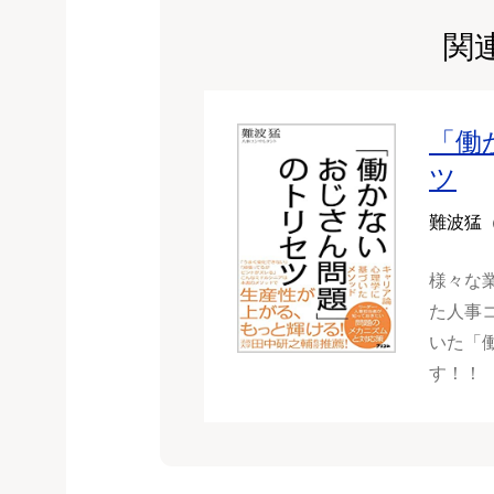
関
「働
ツ
難波猛
様々な
た人事
いた「
す！！