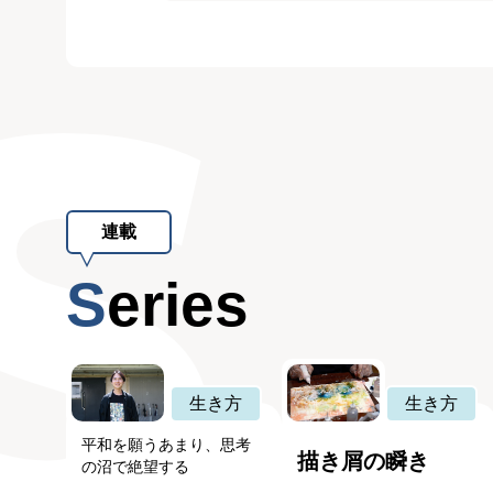
連載
Series
生き方
生き方
平和を願うあまり、思考
描き屑の瞬き
の沼で絶望する