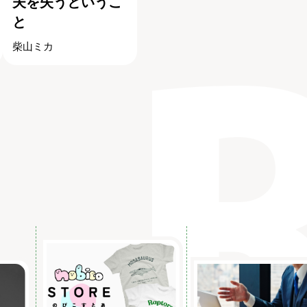
夫を失うというこ
と
柴山ミカ