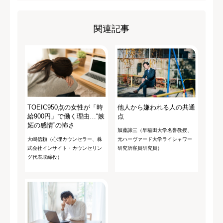
関連記事
TOEIC950点の女性が「時
他人から嫌われる人の共通
給900円」で働く理由…“嫉
点
妬の感情”の怖さ
加藤諦三（早稲田大学名誉教授、
大嶋信頼（心理カウンセラー、株
元ハーヴァード大学ライシャワー
式会社インサイト・カウンセリン
研究所客員研究員）
グ代表取締役）