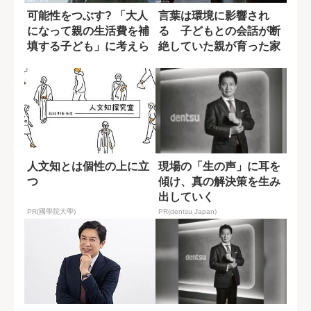
可能性をつぶす? 「大人
言葉は環境に影響され
になって親の生活費を補
る 子どもとの会話が断
填する子ども」に考えら
絶していた親が育った家
れる問題点
庭とは
人文知とは個性の上に立
現場の「生の声」に耳を
つ
傾け、真の解決策を生み
出していく
PR(國學院大學)
PR(dentsu Japan)