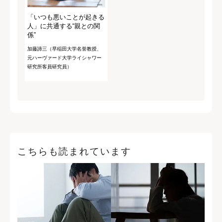
「いつも悪いことが起きる
人」に共通する“親との関
係”
加藤諦三（早稲田大学名誉教授、
元ハーヴァード大学ライシャワー
研究所客員研究員）
こちらも読まれています