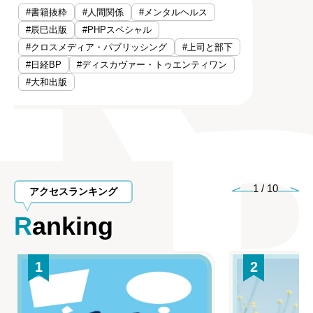
#書籍抜粋
#人間関係
#メンタルヘルス
#辰巳出版
#PHPスペシャル
#クロスメディア・パブリッシング
#上司と部下
#日経BP
#ディスカヴァー・トゥエンティワン
#大和出版
1
/
10
アクセスランキング
Ranking
1
2