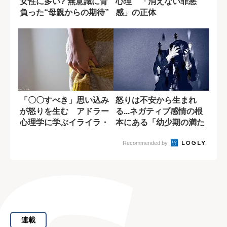
女性に多い? 無意識に背
心理 「消えない罪悪
負った“母親からの期待”
感」の正体
「〇〇すべき」思い込み
怒りは不安から生まれ
が怒りを生む アドラー
る...ネガティブ感情の根
心理学に学ぶイライラ・
本にある「幼少期の満た
モヤモヤの正体...
されない願い...
Recommended by
連載