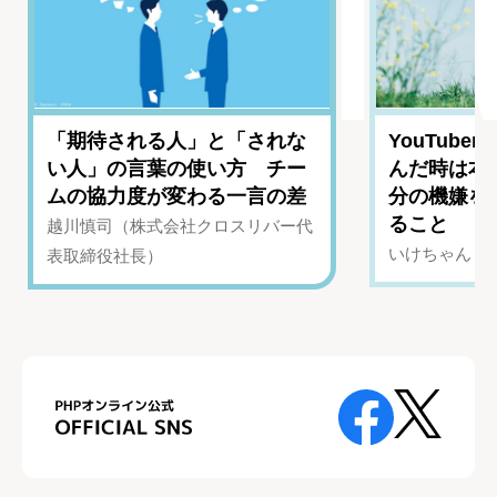
「期待される人」と「されな
YouTub
い人」の言葉の使い方 チー
んだ時は本
ムの協力度が変わる一言の差
分の機嫌を
ること
越川慎司（株式会社クロスリバー代
いけちゃん（Yo
表取締役社長）