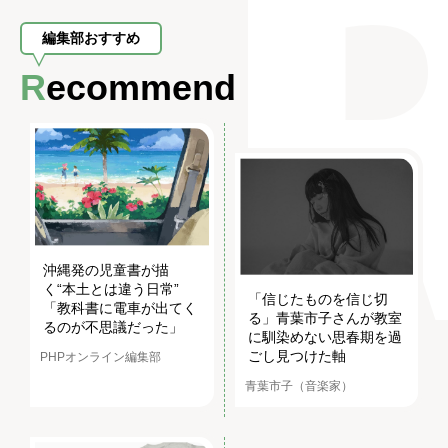
編集部おすすめ
Recommend
沖縄発の児童書が描
く“本土とは違う日常”
「信じたものを信じ切
「教科書に電車が出てく
る」青葉市子さんが教室
るのが不思議だった」
に馴染めない思春期を過
ごし見つけた軸
PHPオンライン編集部
青葉市子（音楽家）