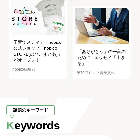
子育てメディア・nobico
公式ショップ「nobico
「ありがとう」の一言の
STORE(のびこすとあ)」
ために...エッセイ「生き
がオープン！
る」
nobico編集部
第70回ＰＨＰ賞受賞作
話題のキーワード
Keywords