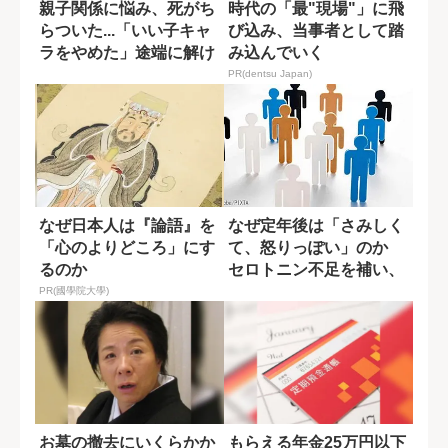
親子関係に悩み、死がち
時代の「最"現場"」に飛
らついた...「いい子キャ
び込み、当事者として踏
ラをやめた」途端に解け
み込んでいく
た思い込み
PR(dentsu Japan)
なぜ日本人は『論語』を
なぜ定年後は「さみしく
「心のよりどころ」にす
て、怒りっぽい」のか
るのか
セロトニン不足を補い、
人生を豊かにす...
PR(國學院大學)
お墓の撤去にいくらかか
もらえる年金25万円以下