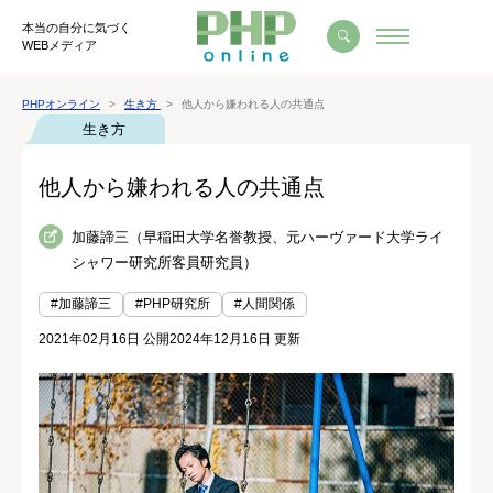
本当の自分に気づく
WEBメディア
PHPオンライン
生き方
他人から嫌われる人の共通点
生き方
他人から嫌われる人の共通点
加藤諦三（早稲田大学名誉教授、元ハーヴァード大学ライ
シャワー研究所客員研究員）
#加藤諦三
#PHP研究所
#人間関係
2021年02月16日 公開
2024年12月16日 更新