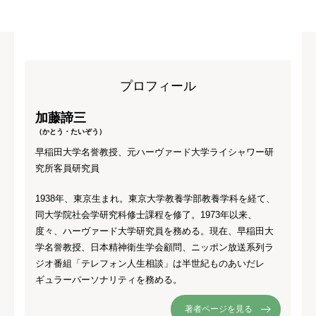
プロフィール
加藤諦三
（かとう・たいぞう）
早稲田大学名誉教授、元ハーヴァード大学ライシャワー研
究所客員研究員
1938年、東京生まれ。東京大学教養学部教養学科を経て、
同大学院社会学研究科修士課程を修了。1973年以来、
度々、ハーヴァード大学研究員を務める。現在、早稲田大
学名誉教授、日本精神衛生学会顧問、ニッポン放送系列ラ
ジオ番組「テレフォン人生相談」は半世紀ものあいだレ
ギュラーパーソナリティを務める。
著者ページを見る