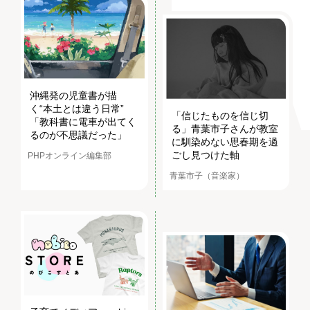
沖縄発の児童書が描
く“本土とは違う日常”
「信じたものを信じ切
「教科書に電車が出てく
る」青葉市子さんが教室
るのが不思議だった」
に馴染めない思春期を過
ごし見つけた軸
PHPオンライン編集部
青葉市子（音楽家）