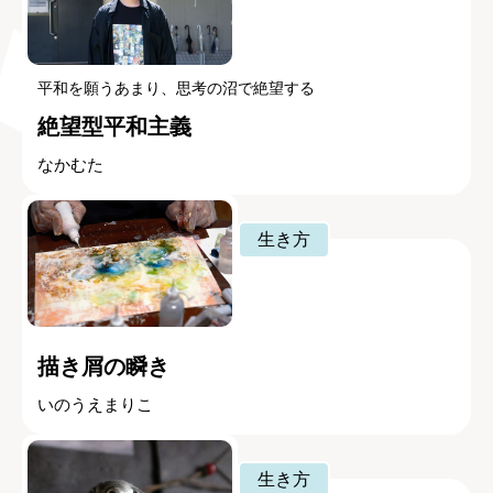
平和を願うあまり、思考の沼で絶望する
絶望型平和主義
なかむた
生き方
描き屑の瞬き
いのうえまりこ
生き方