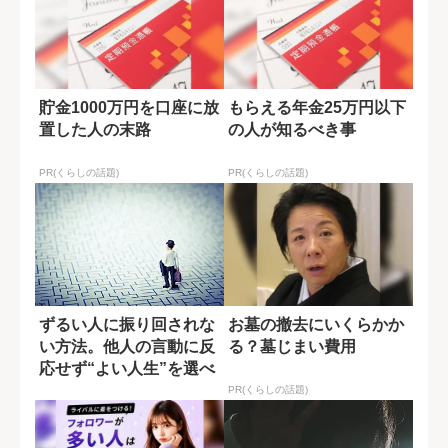
貯金1000万円を口座に放
もらえる年金25万円以下
置した人の末路
の人が知るべき事
PR(くらしの話題)
PR(くらしの話題)
ずるい人に振り回されな
お墓の撤去にいくらかか
い方法。他人の言動に反
る？墓じまい費用
応せず“よい人生”を選べ
PR(くらしの話題)