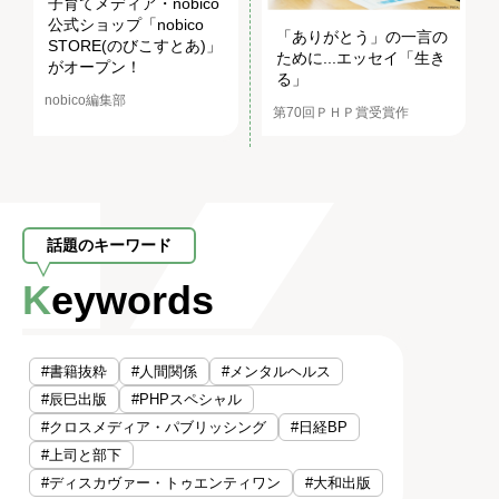
子育てメディア・nobico
公式ショップ「nobico
「ありがとう」の一言の
STORE(のびこすとあ)」
ために...エッセイ「生き
がオープン！
る」
nobico編集部
第70回ＰＨＰ賞受賞作
話題のキーワード
Keywords
#書籍抜粋
#人間関係
#メンタルヘルス
#辰巳出版
#PHPスペシャル
#クロスメディア・パブリッシング
#日経BP
#上司と部下
#ディスカヴァー・トゥエンティワン
#大和出版