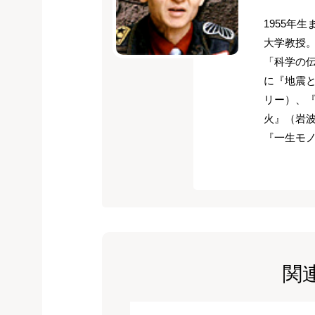
1955年
大学教授
「科学の
に『地震
リー）、
火』（岩
『一生モ
関