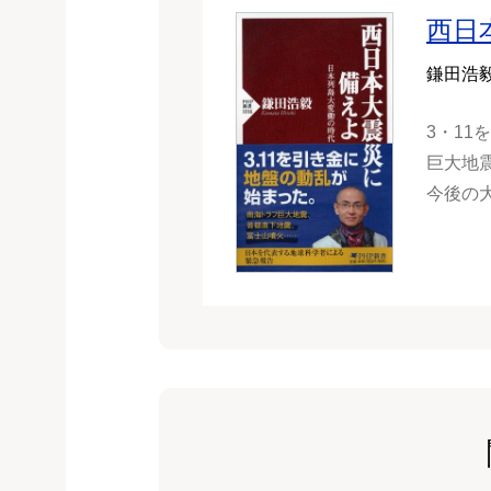
西日
鎌田浩
3・1
巨大地
今後の