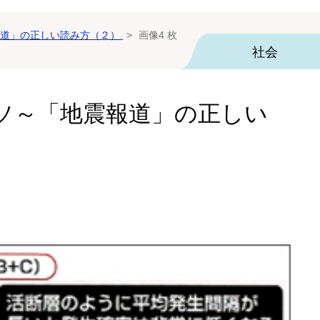
道」の正しい読み方（２）
画像4 枚
社会
ソ～「地震報道」の正しい