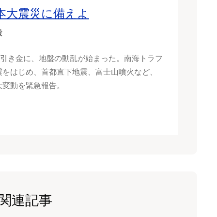
本大震災に備えよ
毅
1を引き金に、地盤の動乱が始まった。南海トラフ
震をはじめ、首都直下地震、富士山噴火など、
大変動を緊急報告。
関連記事