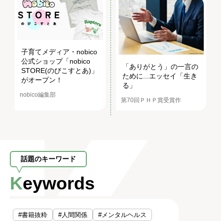
子育てメディア・nobico
公式ショップ「nobico
「ありがとう」の一言の
STORE(のびこすとあ)」
ために...エッセイ「生き
がオープン！
る」
nobico編集部
第70回ＰＨＰ賞受賞作
話題のキーワード
Keywords
#書籍抜粋
#人間関係
#メンタルヘルス