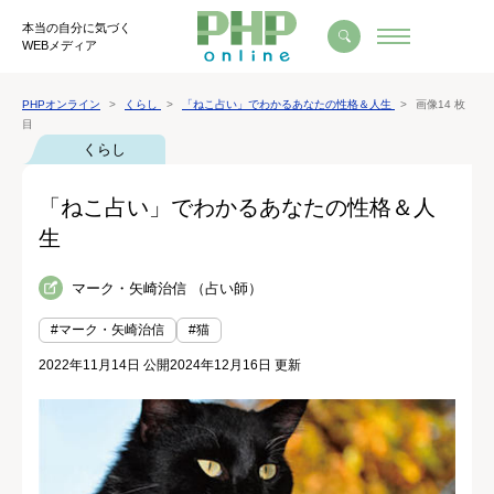
本当の自分に気づく
WEBメディア
PHPオンライン
くらし
「ねこ占い」でわかるあなたの性格＆人生
画像14 枚
目
くらし
「ねこ占い」でわかるあなたの性格＆人
生
マーク・矢崎治信 （占い師）
#マーク・矢崎治信
#猫
2022年11月14日 公開
2024年12月16日 更新