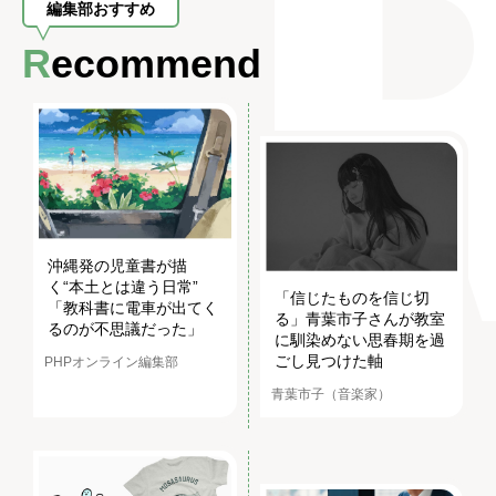
編集部おすすめ
Recommend
沖縄発の児童書が描
く“本土とは違う日常”
「信じたものを信じ切
「教科書に電車が出てく
る」青葉市子さんが教室
るのが不思議だった」
に馴染めない思春期を過
ごし見つけた軸
PHPオンライン編集部
青葉市子（音楽家）