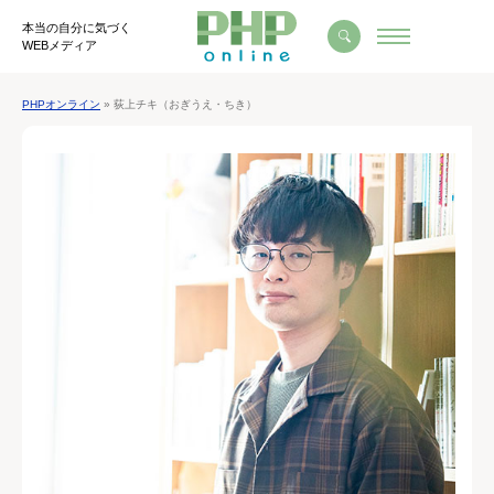
本当の自分に気づく
WEBメディア
PHPオンライン
» 荻上チキ（おぎうえ・ちき）