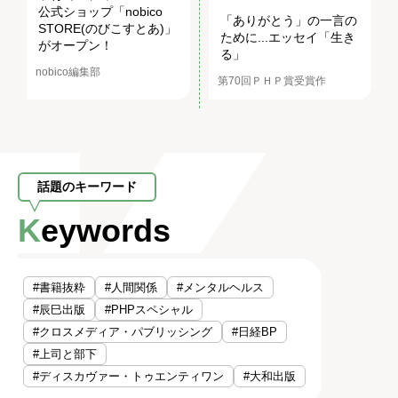
公式ショップ「nobico
「ありがとう」の一言の
STORE(のびこすとあ)」
ために...エッセイ「生き
がオープン！
る」
nobico編集部
第70回ＰＨＰ賞受賞作
話題のキーワード
Keywords
#書籍抜粋
#人間関係
#メンタルヘルス
#辰巳出版
#PHPスペシャル
#クロスメディア・パブリッシング
#日経BP
#上司と部下
#ディスカヴァー・トゥエンティワン
#大和出版