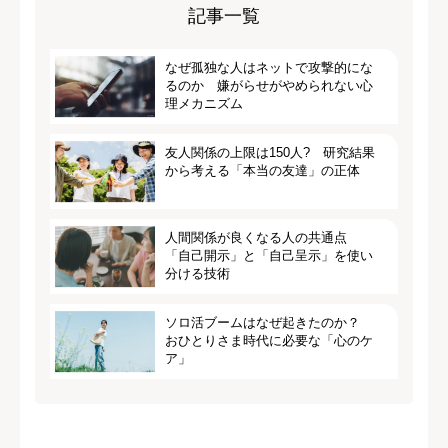
記事一覧
なぜ孤独な人はネットで攻撃的にな
るのか 嫌がらせがやめられない心
理メカニズム
友人関係の上限は150人? 研究結果
から考える「本当の友達」の正体
人間関係が良くなる人の共通点
「自己開示」と「自己呈示」を使い
分ける技術
ソロ活ブームはなぜ起きたのか？
おひとりさま時代に必要な「心のケ
ア」