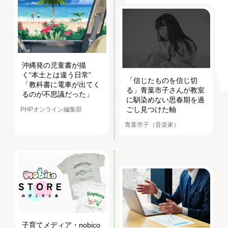
沖縄発の児童書が描
く“本土とは違う日常”
「信じたものを信じ切
「教科書に電車が出てく
る」青葉市子さんが教室
るのが不思議だった」
に馴染めない思春期を過
ごし見つけた軸
PHPオンライン編集部
青葉市子（音楽家）
子育てメディア・nobico