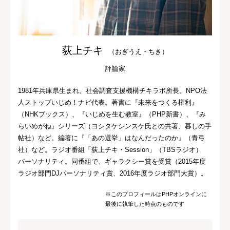
荻上チキ
（おぎうえ・ちき）
評論家
1981年兵庫県生まれ。社会調査支援機構チキラボ所長。NPO法
人ストップいじめ！ナビ代表。著書に『未来をつくる権利』
（NHKブックス）、『いじめを生む教室』（PHP新書）、『み
らいめがね』シリーズ（ヨシタケシンスケ氏との共著、暮しの手
帖社）など。編著に『「あの選挙」はなんだったのか』（青弓
社）など。ラジオ番組「荻上チキ・Session」（TBSラジオ）
パーソナリティ。同番組で、ギャラクシー賞を受賞（2015年度
ラジオ部門DJパーソナリティ賞、2016年度ラジオ部門大賞）。
※このプロフィールはPHPオンラインに
最後に執筆した時点のものです