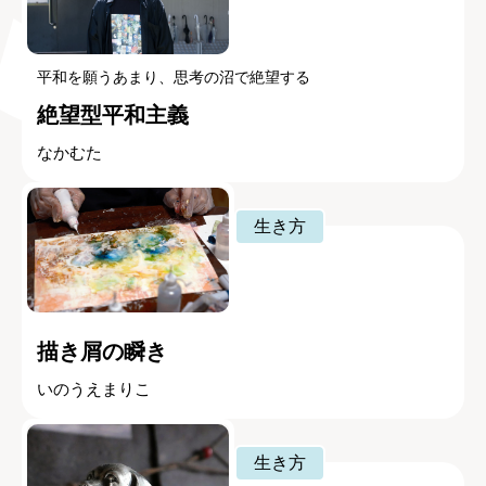
平和を願うあまり、思考の沼で絶望する
絶望型平和主義
なかむた
生き方
描き屑の瞬き
いのうえまりこ
生き方