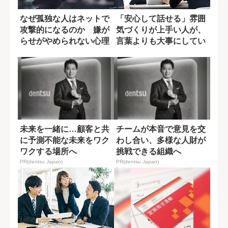
なぜ孤独な人はネットで
「安心して話せる」雰囲
攻撃的になるのか 嫌が
気づくりが上手い人が、
らせがやめられない心理
言葉よりも大事にしてい
メカニズム
ること
未来を一緒に…顧客と共
チームが本音で意見を交
に予測不能な未来をワク
わし合い、多様な人財が
ワクする場所へ
挑戦できる組織へ
PR(dentsu Japan)
PR(dentsu Japan)