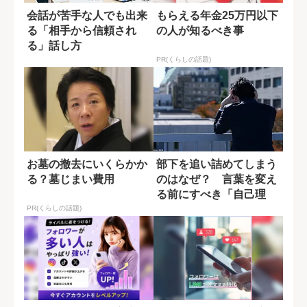
会話が苦手な人でも出来
もらえる年金25万円以下
る「相手から信頼され
の人が知るべき事
る」話し方
PR(くらしの話題)
お墓の撤去にいくらかか
部下を追い詰めてしまう
る？墓じまい費用
のはなぜ？ 言葉を変え
る前にすべき「自己理
解」
PR(くらしの話題)