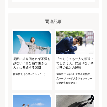
関連記事
周囲に振り回されず不満も
「つらくても一人で頑張っ
少ない「自分軸で生きる
てしまう人」に足りない幼
人」に共通する習慣
少期の親との経験
衛藤信之（心理カウンセラー）
加藤諦三（早稲田大学名誉教授、
元ハーヴァード大学ライシャワー
研究所客員研究員）