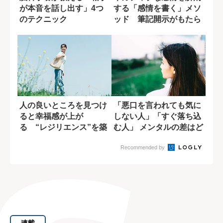
が本音を話し出す」4つ
する「感情を書く」メソ
のテクニック
ッド 筆記開示がもたら
す効果
人の良いところを見つけ
「悪口を言われても気に
ると幸福感が上が
しない人」「すぐ落ち込
る “レジリエンス”を築
む人」 メンタルの差はど
く身近な方法
う生まれるの...
Recommended by
連載