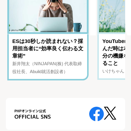
ESは30秒しか読まれない？採
YouTub
用担当者に“効率良く伝わる文
んだ時は本
章術”
分の機嫌を
ること
新井翔太（NINJAPAN(株) 代表取締
いけちゃん（Yo
役社長、Abuild就活創設者）