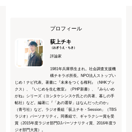
プロフィール
荻上チキ
（おぎうえ・ちき）
評論家
1981年兵庫県生まれ。社会調査支援機
構チキラボ所長。NPO法人ストップい
じめ！ナビ代表。著書に『未来をつくる権利』（NHKブッ
クス）、『いじめを生む教室』（PHP新書）、『みらいめ
がね』シリーズ（ヨシタケシンスケ氏との共著、暮しの手
帖社）など。編著に『「あの選挙」はなんだったのか』
（青弓社）など。ラジオ番組「荻上チキ・Session」（TBS
ラジオ）パーソナリティ。同番組で、ギャラクシー賞を受
賞（2015年度ラジオ部門DJパーソナリティ賞、2016年度ラ
ジオ部門大賞）。