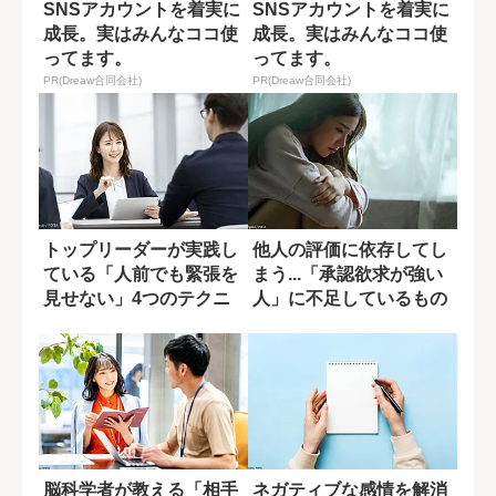
SNSアカウントを着実に
SNSアカウントを着実に
成長。実はみんなココ使
成長。実はみんなココ使
ってます。
ってます。
PR(Dreaw合同会社)
PR(Dreaw合同会社)
トップリーダーが実践し
他人の評価に依存してし
ている「人前でも緊張を
まう...「承認欲求が強い
見せない」4つのテクニ
人」に不足しているもの
ック
とは?
脳科学者が教える「相手
ネガティブな感情を解消