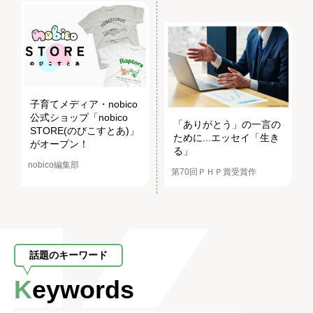
子育てメディア・nobico
公式ショップ「nobico
「ありがとう」の一言の
STORE(のびこすとあ)」
ために...エッセイ「生き
がオープン！
る」
nobico編集部
第70回ＰＨＰ賞受賞作
話題のキーワード
Keywords