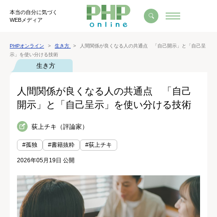
本当の自分に気づく
WEBメディア
PHPオンライン
生き方
人間関係が良くなる人の共通点 「自己開示」と「自己呈
示」を使い分ける技術
生き方
人間関係が良くなる人の共通点 「自己
開示」と「自己呈示」を使い分ける技術
荻上チキ（評論家）
#孤独
#書籍抜粋
#荻上チキ
2026年05月19日 公開