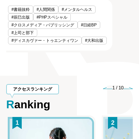
#書籍抜粋
#人間関係
#メンタルヘルス
#辰巳出版
#PHPスペシャル
#クロスメディア・パブリッシング
#日経BP
#上司と部下
#ディスカヴァー・トゥエンティワン
#大和出版
1
/
10
アクセスランキング
Ranking
1
2