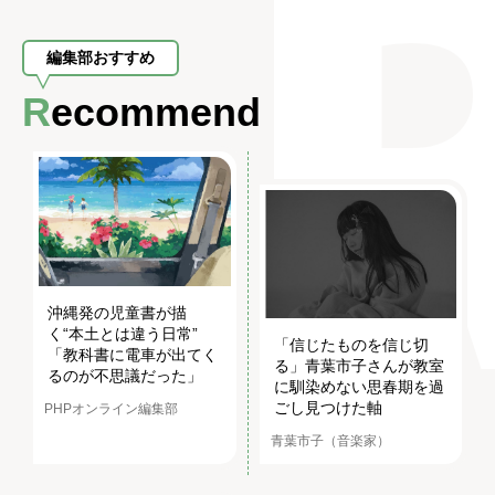
編集部おすすめ
Recommend
沖縄発の児童書が描
く“本土とは違う日常”
「信じたものを信じ切
「教科書に電車が出てく
る」青葉市子さんが教室
るのが不思議だった」
に馴染めない思春期を過
ごし見つけた軸
PHPオンライン編集部
青葉市子（音楽家）