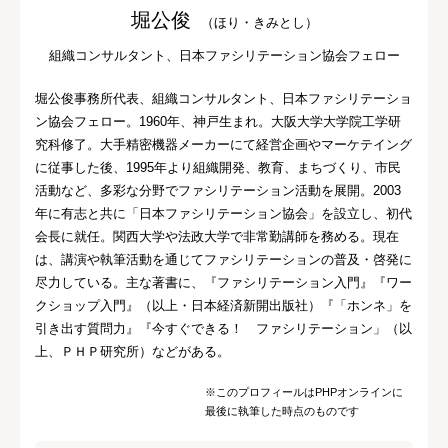
堀公俊
（ほり・きみとし）
組織コンサルタント、日本ファシリテーション協会フェロー
堀公俊事務所代表、組織コンサルタント、日本ファシリテーショ
ン協会フェロー。1960年、神戸生まれ。大阪大学大学院工学研
究科修了。大手精密機器メーカーにて経営企画やマーケテイング
に従事した後、1995年より組織開発、教育、まちづくり、市民
活動など、多彩な分野でファシリテーション活動を展開。2003
年に有志と共に「日本ファシリテーション協会」を設立し、初代
会長に就任。関西大学や法政大学で非常勤講師を務める。現在
は、講演や執筆活動を通じてファシリテーションの普及・啓発に
尽力している。主な著書に、『ファシリテーション入門』『ワー
クショップ入門』（以上・日本経済新開出版社）『「ホンネ」を
引き出す質問力』『今すぐできる！ ファシリテーション」（以
上、ＰＨＰ研究所）などがある。
※このプロフィールはPHPオンラインに
最後に執筆した時点のものです