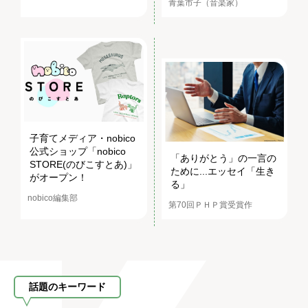
青葉市子（音楽家）
子育てメディア・nobico
公式ショップ「nobico
「ありがとう」の一言の
STORE(のびこすとあ)」
ために...エッセイ「生き
がオープン！
る」
nobico編集部
第70回ＰＨＰ賞受賞作
話題のキーワード