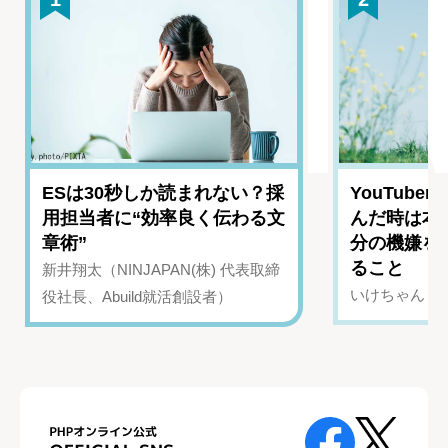
ESは30秒しか読まれない？採
YouTub
用担当者に“効率良く伝わる文
んだ時は本
章術”
分の機嫌を
ること
新井翔太（NINJAPAN(株) 代表取締
いけちゃん（Yo
役社長、Abuild就活創設者）