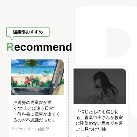
編集部おすすめ
Recommend
沖縄発の児童書が描
く“本土とは違う日常”
「信じたものを信じ切
「教科書に電車が出てく
る」青葉市子さんが教室
るのが不思議だった」
に馴染めない思春期を過
ごし見つけた軸
PHPオンライン編集部