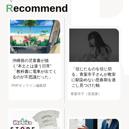
Recommend
沖縄発の児童書が描
く“本土とは違う日常”
「信じたものを信じ切
「教科書に電車が出てく
る」青葉市子さんが教室
るのが不思議だった」
に馴染めない思春期を過
ごし見つけた軸
PHPオンライン編集部
青葉市子（音楽家）