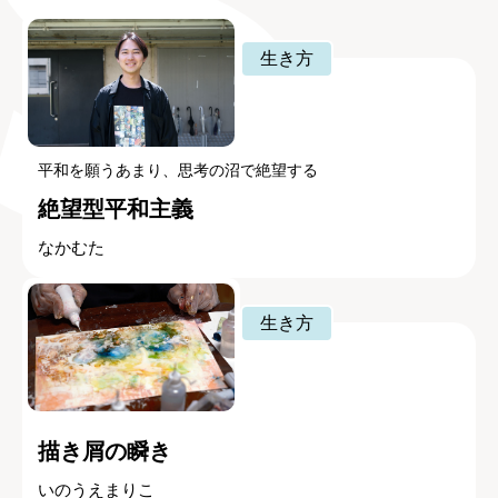
生き方
平和を願うあまり、思考の沼で絶望する
絶望型平和主義
なかむた
生き方
描き屑の瞬き
いのうえまりこ