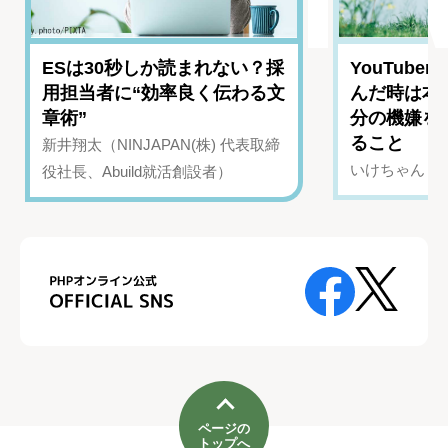
ESは30秒しか読まれない？採
YouTub
用担当者に“効率良く伝わる文
んだ時は本
章術”
分の機嫌を
ること
新井翔太（NINJAPAN(株) 代表取締
いけちゃん（Yo
役社長、Abuild就活創設者）
ページの
トップへ