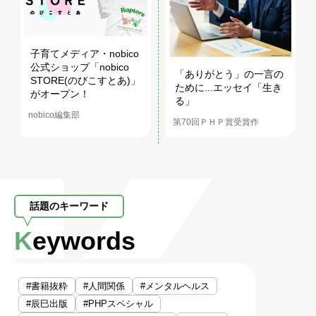
子育てメディア・nobico
公式ショップ「nobico
「ありがとう」の一言の
STORE(のびこすとあ)」
ために...エッセイ「生き
がオープン！
る」
nobico編集部
第70回ＰＨＰ賞受賞作
話題のキーワード
Keywords
#書籍抜粋
#人間関係
#メンタルヘルス
#辰巳出版
#PHPスペシャル