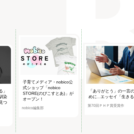
子育てメディア・nobico公
式ショップ「nobico
る」
「ありがとう」の一言
STORE(のびこすとあ)」が
馴染
めに...エッセイ「生き
オープン！
見つ
第70回ＰＨＰ賞受賞作
nobico編集部