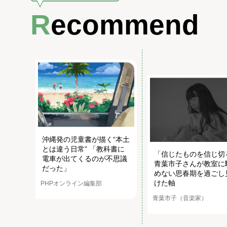
Recommend
沖縄発の児童書が描く“本土
とは違う日常” 「教科書に
「信じたものを信じ切
電車が出てくるのが不思議
青葉市子さんが教室に
だった」
めない思春期を過ごし
けた軸
PHPオンライン編集部
青葉市子（音楽家）