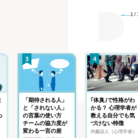
1
/
3
4
ま
「期待される人」
｢体臭｣で性格がわ
と「されない人」
かる？ 心理学者が
わ
の言葉の使い方
教える自分でも気
チームの協力度が
づけない特徴
変わる一言の差
内藤誼人（心理学者）