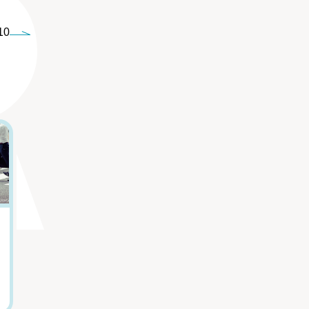
10
5
6
嫌いな上司から逃
「親をただ悪く描
げたい...「職場の
きたくなかった」
人間関係がつらい
『虐幸のくるちゃ
人」の心を軽くす
ん』作者が語る、
る言葉
母親を悪人にしな