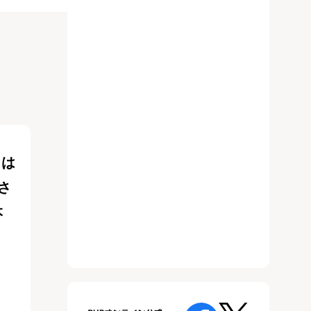
ラは
さ
本