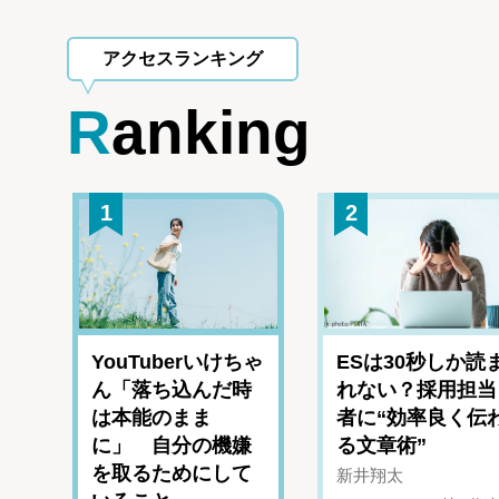
アクセスランキング
Ranking
1
2
YouTuberいけちゃ
ESは30秒しか読
ん「落ち込んだ時
れない？採用担当
は本能のまま
者に“効率良く伝
に」 自分の機嫌
る文章術”
を取るためにして
新井翔太