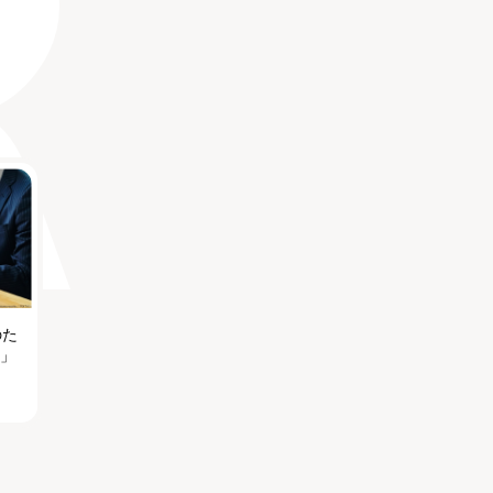
のた
る」