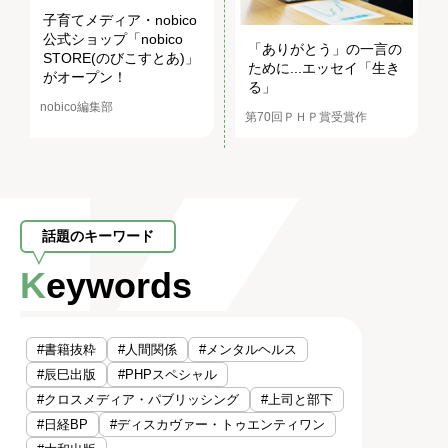
子育てメディア・nobico
公式ショップ「nobico
「ありがとう」の一言の
STORE(のびこすとあ)」
ために...エッセイ「生き
がオープン！
る」
nobico編集部
第70回ＰＨＰ賞受賞作
話題のキーワード
Keywords
#書籍抜粋
#人間関係
#メンタルヘルス
#辰巳出版
#PHPスペシャル
#クロスメディア・パブリッシング
#上司と部下
#日経BP
#ディスカヴァー・トゥエンティワン