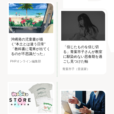
沖縄発の児童書が描
く“本土とは違う日常”
「信じたものを信じ切
「教科書に電車が出てく
る」青葉市子さんが教室
るのが不思議だった」
に馴染めない思春期を過
ごし見つけた軸
PHPオンライン編集部
青葉市子（音楽家）