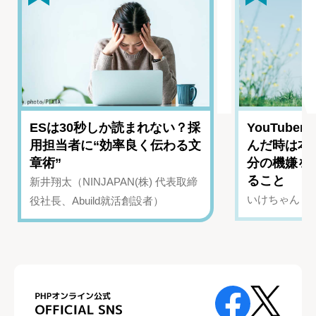
ESは30秒しか読まれない？採
YouTub
用担当者に“効率良く伝わる文
んだ時は本
章術”
分の機嫌を
ること
新井翔太（NINJAPAN(株) 代表取締
いけちゃん（Yo
役社長、Abuild就活創設者）