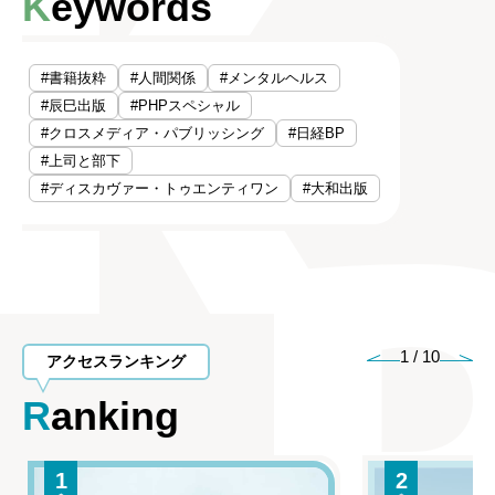
Keywords
#書籍抜粋
#人間関係
#メンタルヘルス
#辰巳出版
#PHPスペシャル
#クロスメディア・パブリッシング
#日経BP
#上司と部下
#ディスカヴァー・トゥエンティワン
#大和出版
1
/
10
アクセスランキング
Ranking
1
2