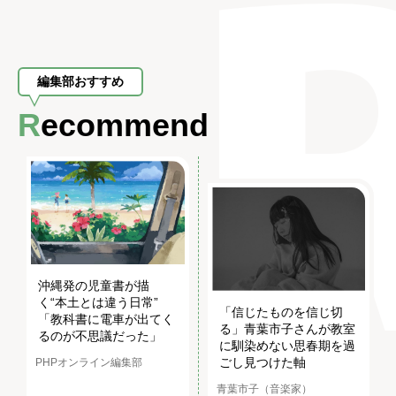
編集部おすすめ
Recommend
沖縄発の児童書が描
く“本土とは違う日常”
「信じたものを信じ切
「教科書に電車が出てく
る」青葉市子さんが教室
るのが不思議だった」
に馴染めない思春期を過
ごし見つけた軸
PHPオンライン編集部
青葉市子（音楽家）