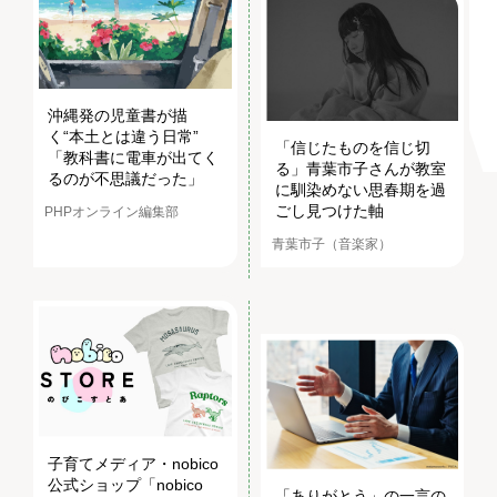
沖縄発の児童書が描
く“本土とは違う日常”
「信じたものを信じ切
「教科書に電車が出てく
る」青葉市子さんが教室
るのが不思議だった」
に馴染めない思春期を過
ごし見つけた軸
PHPオンライン編集部
青葉市子（音楽家）
子育てメディア・nobico
公式ショップ「nobico
「ありがとう」の一言の