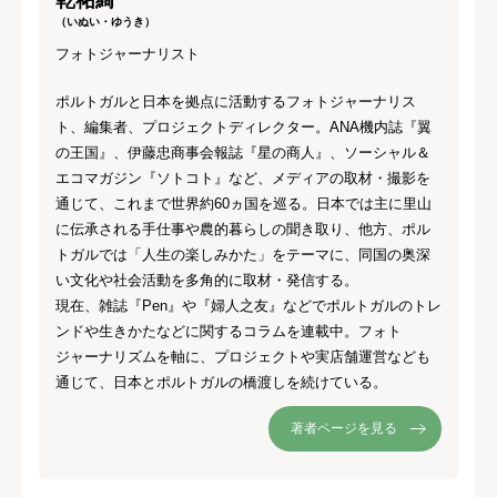
（いぬい・ゆうき）
フォトジャーナリスト
ポルトガルと日本を拠点に活動するフォトジャーナリス
ト、編集者、プロジェクトディレクター。ANA機内誌『翼
の王国』、伊藤忠商事会報誌『星の商人』、ソーシャル＆
エコマガジン『ソトコト』など、メディアの取材・撮影を
通じて、これまで世界約60ヵ国を巡る。日本では主に里山
に伝承される手仕事や農的暮らしの聞き取り、他方、ポル
トガルでは「人生の楽しみかた」をテーマに、同国の奥深
い文化や社会活動を多角的に取材・発信する。
現在、雑誌『Pen』や『婦人之友』などでポルトガルのトレ
ンドや生きかたなどに関するコラムを連載中。フォト
ジャーナリズムを軸に、プロジェクトや実店舗運営なども
通じて、日本とポルトガルの橋渡しを続けている。
著者ページを見る