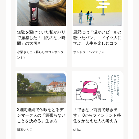
無駄を避けていた私がパリ
風邪には「温かいビールと
で痛感した「目的のない時
乾いたパン」 ドイツ人に
間」の大切さ
学ぶ、人生を楽しむコツ
小栗きくこ（暮らしのコンサルタ
サンドラ・ヘフェリン
ント）
3週間連続で休暇をとるデ
「できない前提で動き出
ンマーク人の「頑張らない
す」 0からフィンランド移
ことを決める」生き方
住をかなえた人の考え方
日暮いんこ
chika