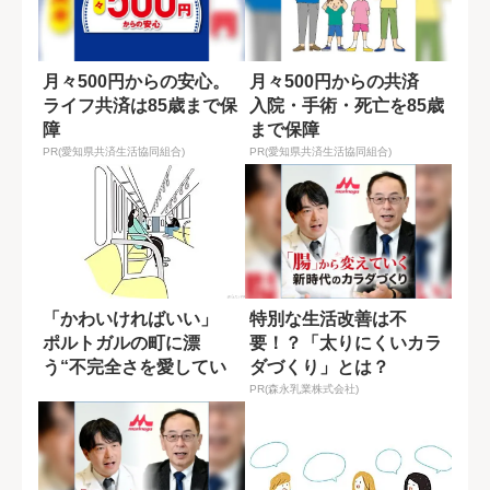
月々500円からの安心。
月々500円からの共済
ライフ共済は85歳まで保
入院・手術・死亡を85歳
障
まで保障
PR(愛知県共済生活協同組合)
PR(愛知県共済生活協同組合)
「かわいければいい」
特別な生活改善は不
ポルトガルの町に漂
要！？「太りにくいカラ
う“不完全さを愛してい
ダづくり」とは？
る”空気
PR(森永乳業株式会社)