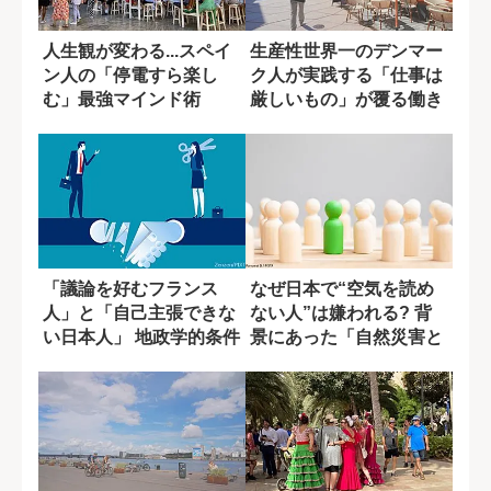
人生観が変わる...スペイ
生産性世界一のデンマー
ン人の「停電すら楽し
ク人が実践する「仕事は
む」最強マインド術
厳しいもの」が覆る働き
方
「議論を好むフランス
なぜ日本で“空気を読め
人」と「自己主張できな
ない人”は嫌われる? 背
い日本人」 地政学的条件
景にあった「自然災害と
が生んだ違い
閉鎖的環境」