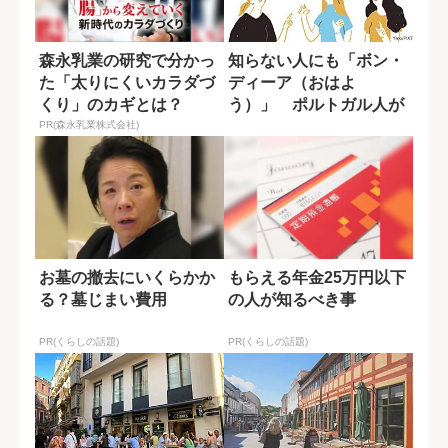
森永乳業の研究で分かっ
知らない人にも「ボン・
た「太りにくいカラダづ
ディーア（おはよ
くり」のカギとは？
う）」 ポルトガル人が
挨拶を欠かさない理由
PR(森永乳業株式会社)
お墓の撤去にいくらかか
もらえる年金25万円以下
る？墓じまい費用
の人が知るべき事
PR(くらしの話題)
PR(くらしの話題)