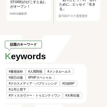
STORE(のびこすとあ)」
ために...エッセイ「生き
がオープン！
る」
nobico編集部
第70回ＰＨＰ賞受賞作
話題のキーワード
Keywords
#書籍抜粋
#人間関係
#メンタルヘルス
#辰巳出版
#PHPスペシャル
#クロスメディア・パブリッシング
#日経BP
#上司と部下
#ディスカヴァー・トゥエンティワン
#大和出版