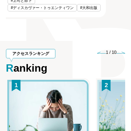
#上司と部下
#ディスカヴァー・トゥエンティワン
#大和出版
1
/
10
アクセスランキング
Ranking
1
2