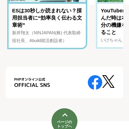
ESは30秒しか読まれない？採
YouTub
用担当者に“効率良く伝わる文
んだ時は本
章術”
分の機嫌を
ること
新井翔太（NINJAPAN(株) 代表取締
いけちゃん（Yo
役社長、Abuild就活創設者）
ページの
トップへ