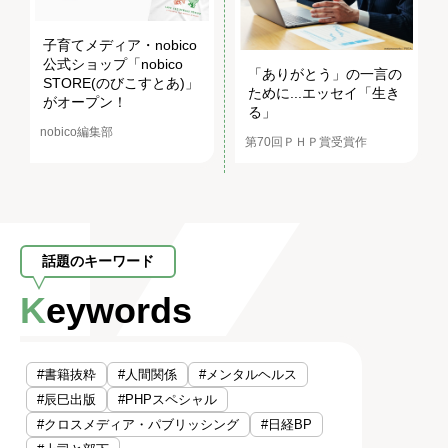
子育てメディア・nobico
公式ショップ「nobico
「ありがとう」の一言の
STORE(のびこすとあ)」
ために...エッセイ「生き
がオープン！
る」
nobico編集部
第70回ＰＨＰ賞受賞作
話題のキーワード
Keywords
#書籍抜粋
#人間関係
#メンタルヘルス
#辰巳出版
#PHPスペシャル
#クロスメディア・パブリッシング
#日経BP