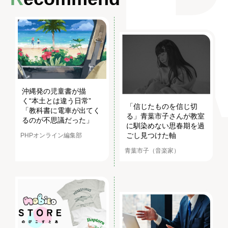
沖縄発の児童書が描
く“本土とは違う日常”
「信じたものを信じ切
「教科書に電車が出てく
る」青葉市子さんが教室
るのが不思議だった」
に馴染めない思春期を過
ごし見つけた軸
PHPオンライン編集部
青葉市子（音楽家）