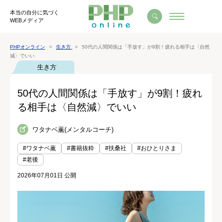
本当の自分に気づく
WEBメディア
PHPオンライン
生き方
50代の人間関係は「手放す」が9割！疲れる相手は〈自然
減〉でいい
生き方
50代の人間関係は「手放す」が9割！疲れ
る相手は〈自然減〉でいい
ワタナベ薫(メンタルコーチ)
#ワタナベ薫
#書籍抜粋
#扶桑社
#おひとりさま
#老後
2026年07月01日 公開