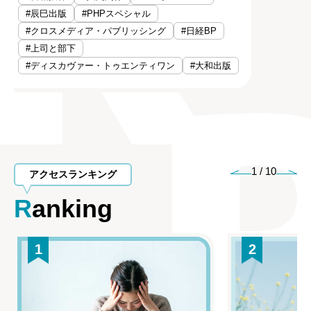
#辰巳出版
#PHPスペシャル
#クロスメディア・パブリッシング
#日経BP
#上司と部下
#ディスカヴァー・トゥエンティワン
#大和出版
1
/
10
アクセスランキング
Ranking
1
2