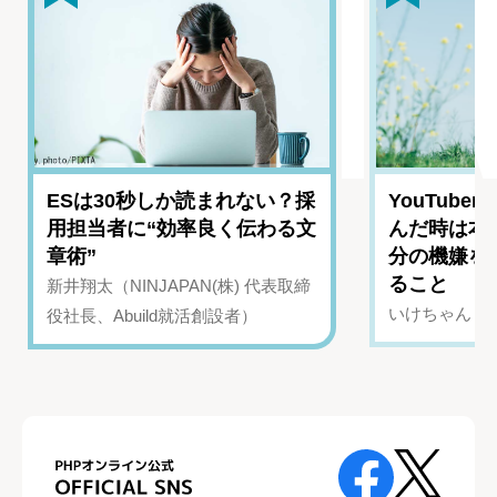
ESは30秒しか読まれない？採
YouTub
用担当者に“効率良く伝わる文
んだ時は本
章術”
分の機嫌を
ること
新井翔太（NINJAPAN(株) 代表取締
いけちゃん（Yo
役社長、Abuild就活創設者）