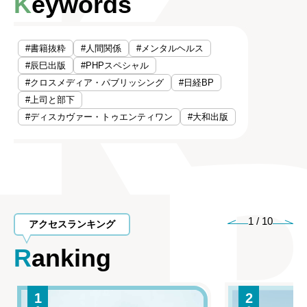
Keywords
#書籍抜粋
#人間関係
#メンタルヘルス
#辰巳出版
#PHPスペシャル
#クロスメディア・パブリッシング
#日経BP
#上司と部下
#ディスカヴァー・トゥエンティワン
#大和出版
1
/
10
アクセスランキング
Ranking
1
2