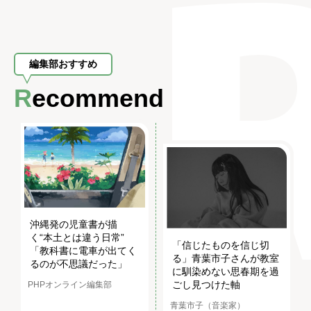
編集部おすすめ
Recommend
沖縄発の児童書が描
く“本土とは違う日常”
「信じたものを信じ切
「教科書に電車が出てく
る」青葉市子さんが教室
るのが不思議だった」
に馴染めない思春期を過
ごし見つけた軸
PHPオンライン編集部
青葉市子（音楽家）