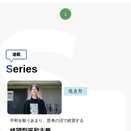
1
連載
Series
生き方
平和を願うあまり、思考の沼で絶望する
絶望型平和主義