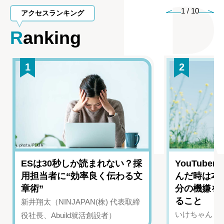
1
/
10
アクセスランキング
Ranking
1
2
ESは30秒しか読まれない？採
YouTub
用担当者に“効率良く伝わる文
んだ時は本
章術”
分の機嫌を
ること
新井翔太（NINJAPAN(株) 代表取締
いけちゃん（Yo
役社長、Abuild就活創設者）