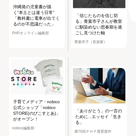
沖縄発の児童書が描
く“本土とは違う日常”
「信じたものを信じ切
「教科書に電車が出てく
る」青葉市子さんが教室
るのが不思議だった」
に馴染めない思春期を過
ごし見つけた軸
PHPオンライン編集部
青葉市子（音楽家）
子育てメディア・nobico
公式ショップ「nobico
「ありがとう」の一言の
STORE(のびこすとあ)」
ために...エッセイ「生き
がオープン！
る」
nobico編集部
第70回ＰＨＰ賞受賞作