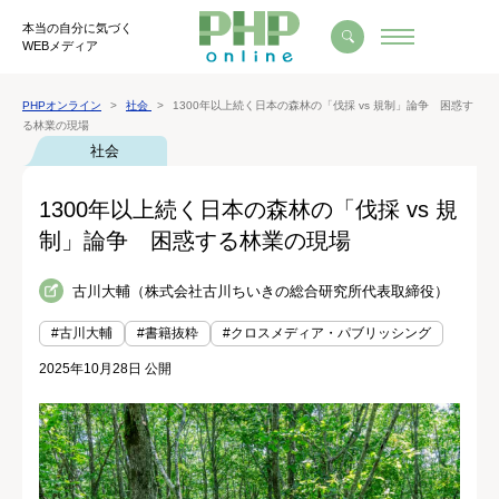
本当の自分に気づく
WEBメディア
PHPオンライン
社会
1300年以上続く日本の森林の「伐採 vs 規制」論争 困惑す
る林業の現場
社会
1300年以上続く日本の森林の「伐採 vs 規
制」論争 困惑する林業の現場
古川大輔（株式会社古川ちいきの総合研究所代表取締役）
#古川大輔
#書籍抜粋
#クロスメディア・パブリッシング
2025年10月28日 公開