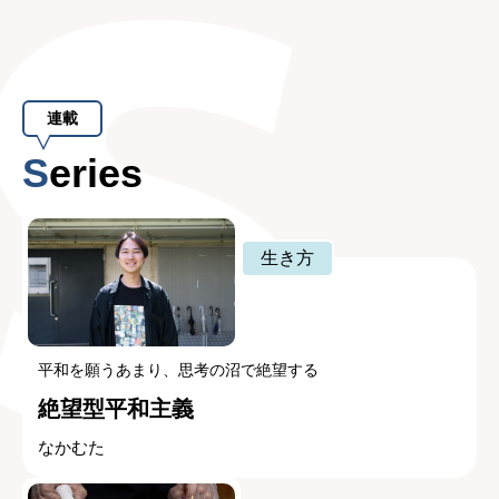
連載
Series
生き方
平和を願うあまり、思考の沼で絶望する
絶望型平和主義
なかむた