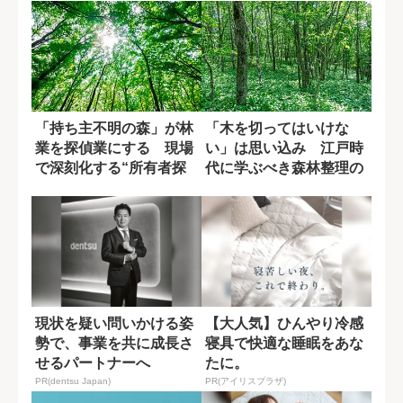
「持ち主不明の森」が林
「木を切ってはいけな
業を探偵業にする 現場
い」は思い込み 江戸時
で深刻化する“所有者探
代に学ぶべき森林整理の
しの壁”
知恵
現状を疑い問いかける姿
【大人気】ひんやり冷感
勢で、事業を共に成長さ
寝具で快適な睡眠をあな
せるパートナーへ
たに。
PR(dentsu Japan)
PR(アイリスプラザ)