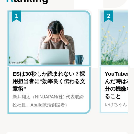
1
2
ESは30秒しか読まれない？採
YouTub
用担当者に“効率良く伝わる文
んだ時は本
章術”
分の機嫌を
ること
新井翔太（NINJAPAN(株) 代表取締
いけちゃん（Yo
役社長、Abuild就活創設者）