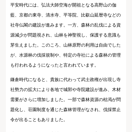
平安時代には、弘法大師空海が開祖となる高野山の伽
藍、京都の東寺、清水寺、平等院、比叡山延暦寺などの
社寺仏閣の建設が進みます。一方、森林の乱伐による資
源減少が問題視され、山林を神聖視し、保護する意識も
芽生えました。このころ、山林原野の利用は自由でした
が、水源林の伐採規制や、特定の寺社による森林の管理
も行われるようになったと言われています。
鎌倉時代になると、貴族に代わって武士政権が出現し寺
社勢力の拡大により各地で城郭や寺院建設が進み、木材
需要がさらに増加しました。一部で森林資源の枯渇が問
題化し、荘園制度を通じた森林管理がなされ、伐採禁止
令が出ることもありました。