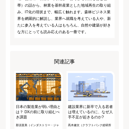
帯）の話から、林業を基幹産業とした地域再生の取り組
み、IT化の現状まで、幅広く触れます。森林ビジネス業
界を網羅的に解説し、業界へ就職を考えている人や、新
たに参入を考えている人はもちろん、自然や建築が好き
な方にとっても読み応えのある一冊です。
関連記事
日本の製造業が弱い理由と
建設業界に新卒で入る若者
は？ DXの前に取り組むべ
は増えているのに、なぜ人
き課題
手不足が起きるのか?
那須直美（インダストリー・ジャ
髙木健次（クラフトバンク総研所