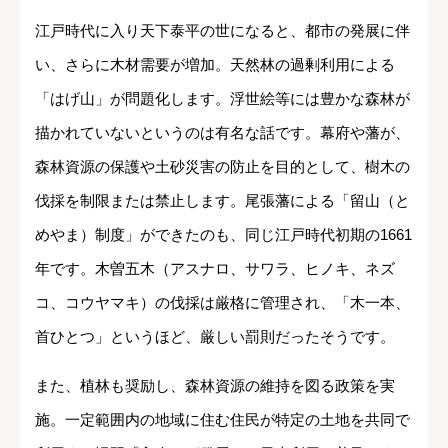
江戸時代に入り天下泰平の世になると、都市の発展に伴
い、さらに木材需要が増加。天然林の過剰利用による
「はげ山」が問題化します。浮世絵等には豊かな森林が
描かれていないというのは有名な話です。幕府や藩が、
森林資源の保護や土砂災害の防止を目的として、樹木の
伐採を制限または禁止します。尾張藩による「留山（と
めやま）制度」ができたのも、同じ江戸時代初期の1661
年です。木曽五木（アスナロ、サワラ、ヒノキ、ネズ
コ、コウヤマキ）の伐採は厳格に管理され、「木一本、
首ひとつ」というほど、厳しい罰則だったそうです。
また、植林も奨励し、森林資源の維持を図る政策を実
施。一定範囲内の地域に住む住民が特定の土地を共同で