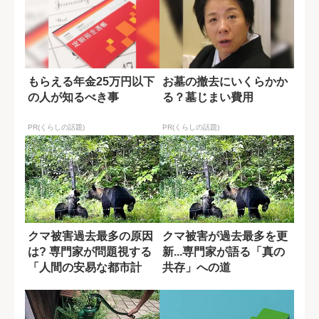
もらえる年金25万円以下
お墓の撤去にいくらかか
の人が知るべき事
る？墓じまい費用
PR(くらしの話題)
PR(くらしの話題)
クマ被害過去最多の原因
クマ被害が過去最多を更
は? 専門家が問題視する
新...専門家が語る「真の
「人間の安易な都市計
共存」への道
画」