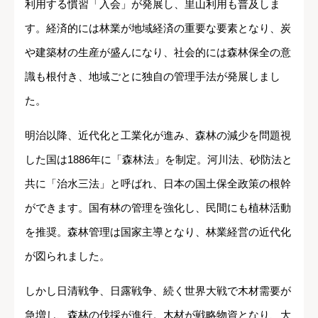
利用する慣習「入会」が発展し、里山利用も普及しま
す。経済的には林業が地域経済の重要な要素となり、炭
や建築材の生産が盛んになり、社会的には森林保全の意
識も根付き、地域ごとに独自の管理手法が発展しまし
た。
明治以降、近代化と工業化が進み、森林の減少を問題視
した国は1886年に「森林法」を制定。河川法、砂防法と
共に「治水三法」と呼ばれ、日本の国土保全政策の根幹
ができます。国有林の管理を強化し、民間にも植林活動
を推奨。森林管理は国家主導となり、林業経営の近代化
が図られました。
しかし日清戦争、日露戦争、続く世界大戦で木材需要が
急増し、森林の伐採が進行。木材が戦略物資となり、大