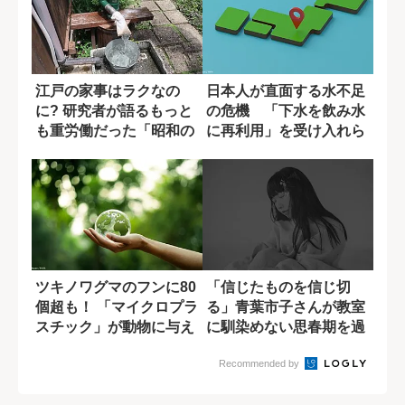
江戸の家事はラクなの
日本人が直面する水不足
に? 研究者が語るもっと
の危機 「下水を飲み水
も重労働だった「昭和の
に再利用」を受け入れら
くらし」
れるか？
ツキノワグマのフンに80
「信じたものを信じ切
個超も！ 「マイクロプラ
る」青葉市子さんが教室
スチック」が動物に与え
に馴染めない思春期を過
る影響
ごし見つけた軸
Recommended by