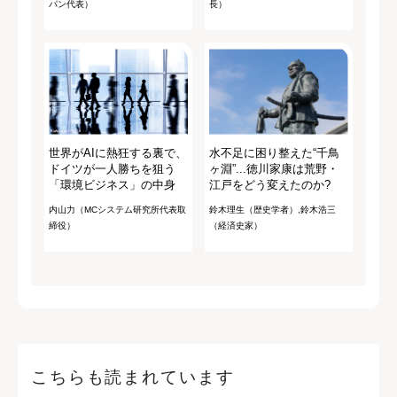
パン代表）
長）
世界がAIに熱狂する裏で、
水不足に困り整えた“千鳥
ドイツが一人勝ちを狙う
ヶ淵”...徳川家康は荒野・
「環境ビジネス」の中身
江戸をどう変えたのか?
内山力（MCシステム研究所代表取
鈴木理生（歴史学者）,鈴木浩三
締役）
（経済史家）
こちらも読まれています