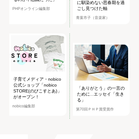
に馴染めない思春期を過
ごし見つけた軸
PHPオンライン編集部
青葉市子（音楽家）
子育てメディア・nobico
公式ショップ「nobico
「ありがとう」の一言の
STORE(のびこすとあ)」
ために...エッセイ「生き
がオープン！
る」
nobico編集部
第70回ＰＨＰ賞受賞作