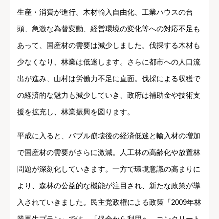
生産・消費が進行。木材輸入自由化、工業ハウスの台
頭、急激な為替変動、経営環境の変化等への対応不足も
あって、国産材の需要は減少しました。伐採する木材も
少なくなり、林業は低迷します。さらに都市への人口流
出が進み、山村は労働力不足に直面。伐採による収穫で
の経済的な魅力も減少していき、政府は補助金や技術支
援を拡充し、林業振興を図ります。
平成に入ると、バブル崩壊後の経済低迷と輸入材の増加
で国産材の需要がさらに激減。人工林の高齢化や放置林
問題が深刻化していきます。一方で環境意識の高まりに
より、森林の公益的な機能が注目され、新たな政策が導
入されていきました。民主党政権による政策「2009年林
業再生プラン」では、「保全から利用へ。コンクリート