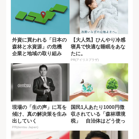
外資に買われる「日本の
【大人気】ひんやり冷感
森林と水資源」の危機
寝具で快適な睡眠をあな
企業と地域の取り組み
たに。
は？
PR(アイリスプラザ)
現場の「生の声」に耳を
国民1人あたり1000円徴
傾け、真の解決策を生み
収されている「森林環境
出していく
税」 自治体はどう使っ
ている？
PR(dentsu Japan)