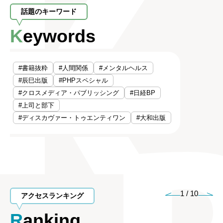
話題のキーワード
Keywords
#書籍抜粋
#人間関係
#メンタルヘルス
#辰巳出版
#PHPスペシャル
#クロスメディア・パブリッシング
#日経BP
#上司と部下
#ディスカヴァー・トゥエンティワン
#大和出版
1
/
10
アクセスランキング
Ranking