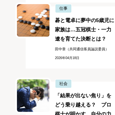
仕事
碁と電卓に夢中の5歳児に
家族は…五冠棋士・一力
遼を育てた決断とは？
田中章（共同通信客員論説委員）
2026年04月18日
社会
「結果が出ない焦り」を
どう乗り越える？ プロ
棋士が明かす、自分の力