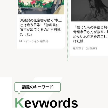
沖縄発の児童書が描く“本土
とは違う日常” 「教科書に
「信じたものを信じ切
電車が出てくるのが不思議
青葉市子さんが教室に
だった」
めない思春期を過ごし
けた軸
PHPオンライン編集部
青葉市子（音楽家）
話題のキーワード
Keywords