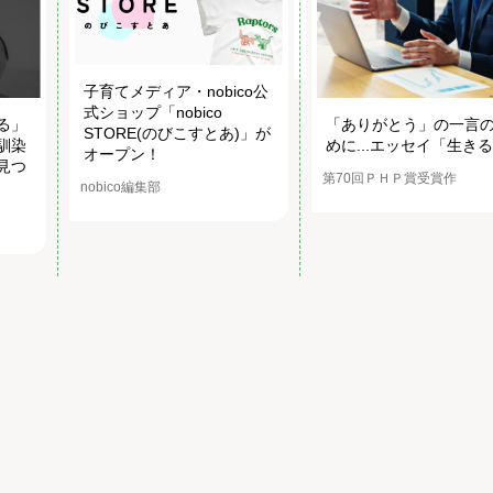
子育てメディア・nobico公
式ショップ「nobico
る」
「ありがとう」の一言
STORE(のびこすとあ)」が
馴染
めに...エッセイ「生き
オープン！
見つ
第70回ＰＨＰ賞受賞作
nobico編集部