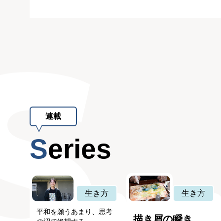
連載
Series
生き方
生き方
平和を願うあまり、思考
描き屑の瞬き