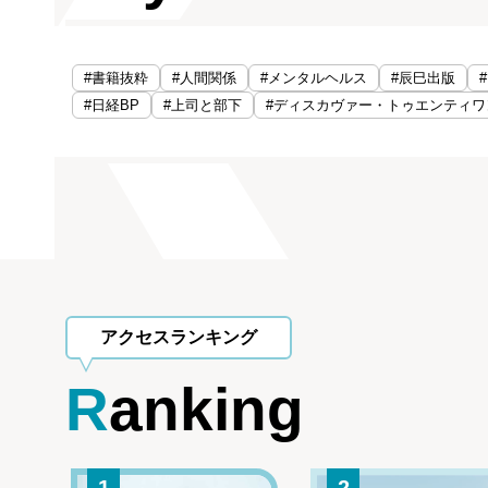
#書籍抜粋
#人間関係
#メンタルヘルス
#辰巳出版
#日経BP
#上司と部下
#ディスカヴァー・トゥエンティワ
アクセスランキング
Ranking