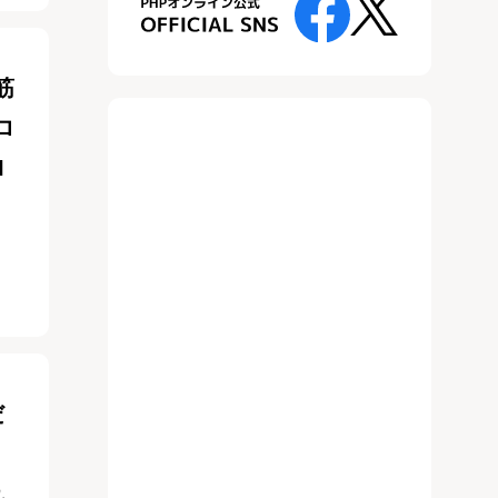
筋
ロ
I
だ
れ