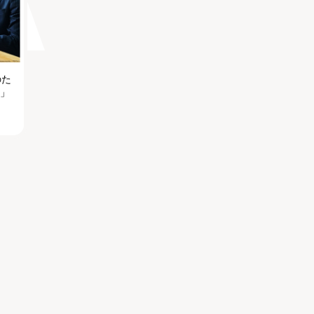
のた
る」