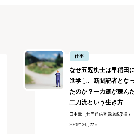
仕事
なぜ五冠棋士は早稲田
進学し、新聞記者とな
たのか？一力遼が選ん
二刀流という生き方
田中章（共同通信客員論説委員）
2026年04月22日