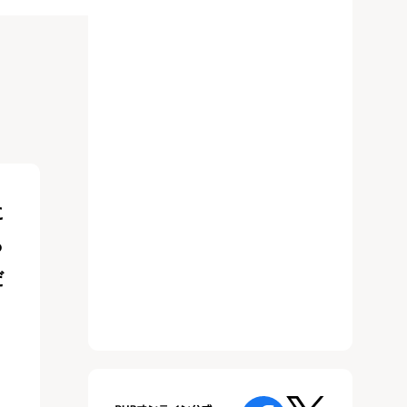
に
っ
だ