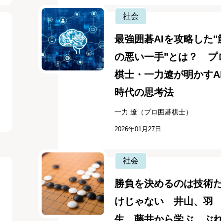
社会
最強囲碁AIを攻略した"
の悪い一手"とは？ プ
棋士・一力遼が明かすA
時代の思考法
一力 遼（プロ囲碁棋士）
2026年01月27日
社会
勝負を決めるのは技術
けじゃない 井山、羽
生、藤井から学ぶ、ぶ