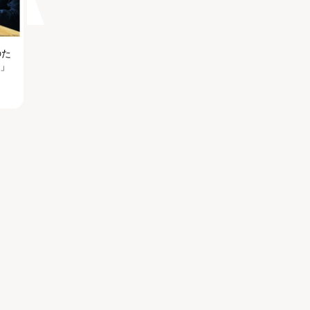
のた
る」