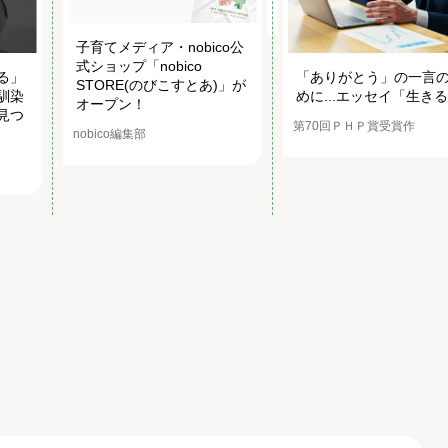
子育てメディア・nobico公
式ショップ「nobico
る」
「ありがとう」の一言
STORE(のびこすとあ)」が
馴染
めに...エッセイ「生き
オープン！
見つ
第70回ＰＨＰ賞受賞作
nobico編集部