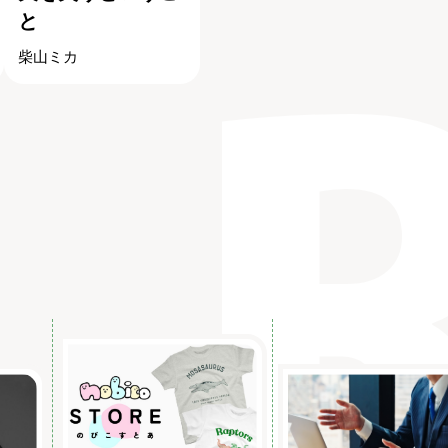
と
柴山ミカ