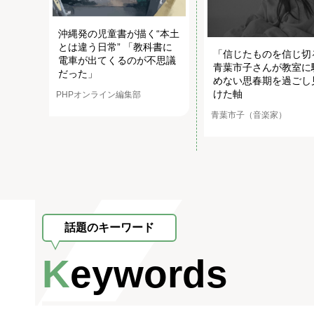
沖縄発の児童書が描く“本土
とは違う日常” 「教科書に
「信じたものを信じ切
電車が出てくるのが不思議
青葉市子さんが教室に
だった」
めない思春期を過ごし
けた軸
PHPオンライン編集部
青葉市子（音楽家）
話題のキーワード
Keywords