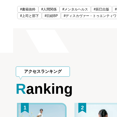
#書籍抜粋
#人間関係
#メンタルヘルス
#辰巳出版
#上司と部下
#日経BP
#ディスカヴァー・トゥエンティワ
アクセスランキング
Ranking
1
2