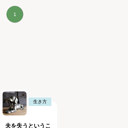
1
生き方
夫を失うというこ