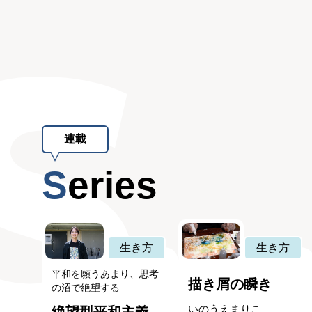
連載
Series
生き方
生き方
平和を願うあまり、思考
描き屑の瞬き
の沼で絶望する
いのうえまりこ