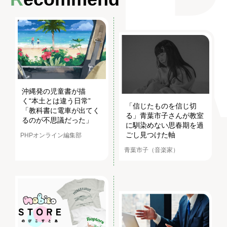
沖縄発の児童書が描
く“本土とは違う日常”
「信じたものを信じ切
「教科書に電車が出てく
る」青葉市子さんが教室
るのが不思議だった」
に馴染めない思春期を過
ごし見つけた軸
PHPオンライン編集部
青葉市子（音楽家）