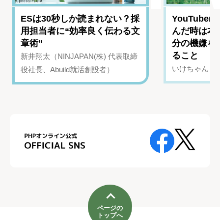
ESは30秒しか読まれない？採
YouTub
用担当者に“効率良く伝わる文
んだ時は本
章術”
分の機嫌を
ること
新井翔太（NINJAPAN(株) 代表取締
いけちゃん（Yo
役社長、Abuild就活創設者）
ページの
トップへ