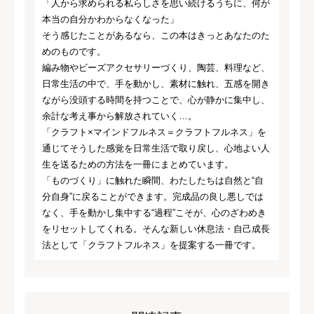
「人から求められる私らしさを思い続けるうちに、何が
本当の自分かわからなくなった」
そう感じたことがあるなら、この本はきっとあなたのた
めのものです。
編み物やビーズアクセサリーづくり、陶芸、料理など、
日常生活の中で、手を動かし、素材に触れ、五感を開き
ながら没頭する時間を持つことで、心が静かに集中し、
余計な考え事から解放されていく…。
「クラフト×マインドフルネス＝クラフトフルネス」を
通じてそうした感覚を日常生活で取り戻し、心地よい人
生を送るための方法を一冊にまとめています。
「ものづくり」に触れた瞬間、わたしたちは自然と“自
分自身”に戻ることができます。完成品の良し悪しでは
なく、手を動かし集中する“過程”こそが、心のざわめき
をリセットしてくれる。そんな新しい休息法・自己成長
法として「クラフトフルネス」を提案する一冊です。