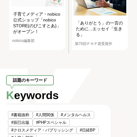
子育てメディア・nobico
公式ショップ「nobico
「ありがとう」の一言の
STORE(のびこすとあ)」
ために...エッセイ「生き
がオープン！
る」
nobico編集部
第70回ＰＨＰ賞受賞作
話題のキーワード
Keywords
#書籍抜粋
#人間関係
#メンタルヘルス
#辰巳出版
#PHPスペシャル
#クロスメディア・パブリッシング
#日経BP