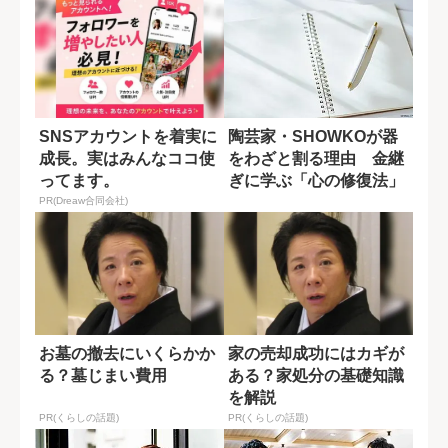
SNSアカウントを着実に
陶芸家・SHOWKOが器
成長。実はみんなココ使
をわざと割る理由 金継
ってます。
ぎに学ぶ「心の修復法」
PR(Dreaw合同会社)
お墓の撤去にいくらかか
家の売却成功にはカギが
る？墓じまい費用
ある？家処分の基礎知識
を解説
PR(くらしの話題)
PR(くらしの話題)