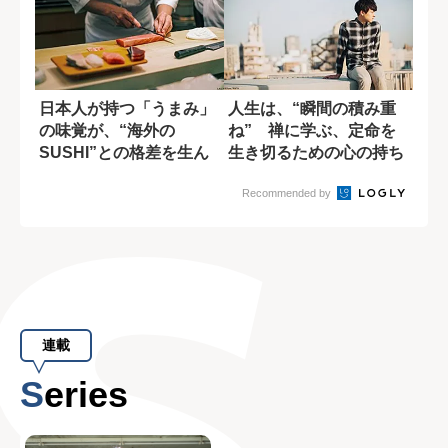
日本人が持つ「うまみ」
人生は、“瞬間の積み重
の味覚が、“海外の
ね” 禅に学ぶ、定命を
SUSHI”との格差を生ん
生き切るための心の持ち
でいる
方
Recommended by
連載
Series