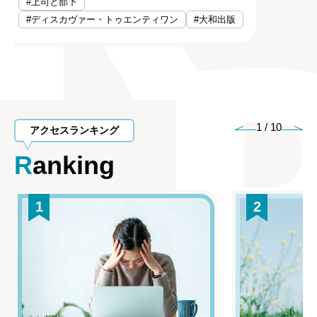
#上司と部下
#ディスカヴァー・トゥエンティワン
#大和出版
1
/
10
アクセスランキング
Ranking
1
2