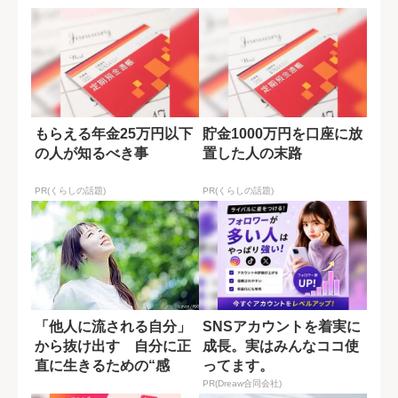
もらえる年金25万円以下
貯金1000万円を口座に放
の人が知るべき事
置した人の末路
PR(くらしの話題)
PR(くらしの話題)
「他人に流される自分」
SNSアカウントを着実に
から抜け出す 自分に正
成長。実はみんなココ使
直に生きるための“感
ってます。
性”の育て方
PR(Dreaw合同会社)