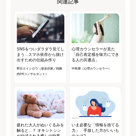
関連記事
SNSをついダラダラ見てし
心理カウンセラーが見た
まう...スマホ依存から抜け
「自己肯定感を味方にでき
出すための仕組み作り
る人の共通点」
野呂エイシロウ（放送作家／戦略
中島輝（心理カウンセラー）
的PRコンサルタント）
疲れた大人がぬいぐるみを
いま必要な「情報を捨てる
触ると...？ オキシトシン
力」 手放した方がいいも
が分泌される癒しの効果
のとは?