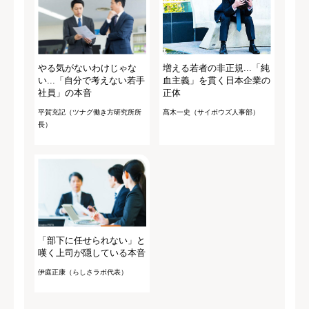
やる気がないわけじゃな
増える若者の非正規...「純
い...「自分で考えない若手
血主義」を貫く日本企業の
社員」の本音
正体
平賀充記（ツナグ働き方研究所所
髙木一史（サイボウズ人事部）
長）
「部下に任せられない」と
嘆く上司が隠している本音
伊庭正康（らしさラボ代表）