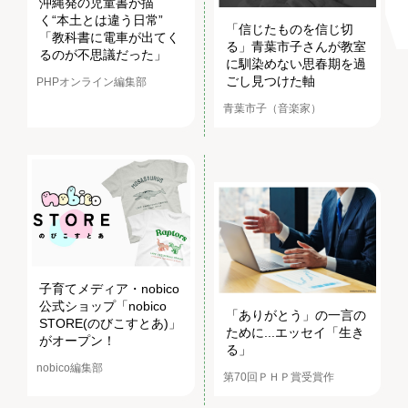
沖縄発の児童書が描
く“本土とは違う日常”
「信じたものを信じ切
「教科書に電車が出てく
る」青葉市子さんが教室
るのが不思議だった」
に馴染めない思春期を過
ごし見つけた軸
PHPオンライン編集部
青葉市子（音楽家）
子育てメディア・nobico
公式ショップ「nobico
「ありがとう」の一言の
STORE(のびこすとあ)」
ために...エッセイ「生き
がオープン！
る」
nobico編集部
第70回ＰＨＰ賞受賞作