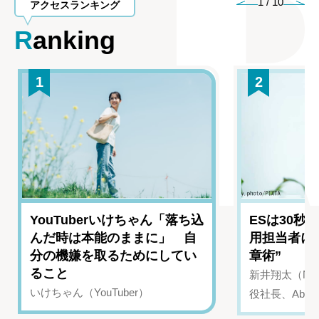
1
/
10
アクセスランキング
Ranking
1
2
YouTuberいけちゃん「落ち込
ESは30秒
んだ時は本能のままに」 自
用担当者に
分の機嫌を取るためにしてい
章術”
ること
新井翔太（NIN
いけちゃん（YouTuber）
役社長、Abui