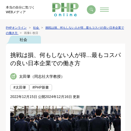
本当の自分に気づく
WEBメディア
PHPオンライン
社会
挑戦は損、何もしない人が得...最もコスパの良い日本企業で
の働き方
画像1 枚目
社会
挑戦は損、何もしない人が得...最もコスパ
の良い日本企業での働き方
太田肇（同志社大学教授）
#太田肇
#PHP新書
2022年12月15日 公開
2024年12月16日 更新