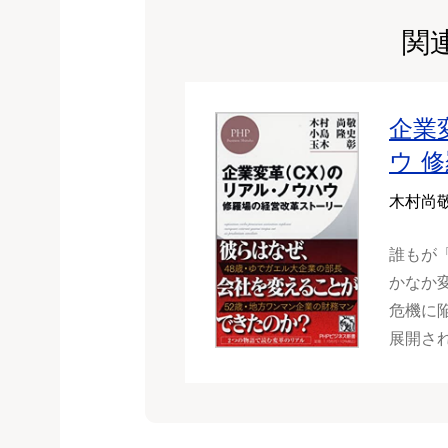
関
企業
ウ 
木村尚
誰もが
かなか
危機に
展開さ