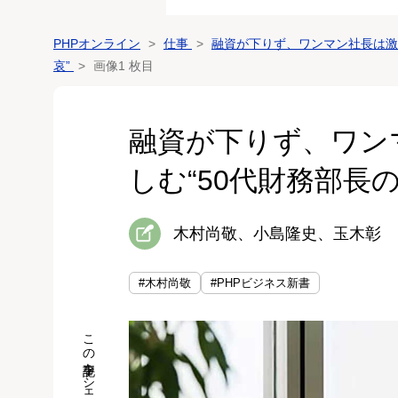
PHPオンライン
仕事
融資が下りず、ワンマン社長は激怒
哀”
画像1 枚目
融資が下りず、ワンマ
しむ“50代財務部長の
木村尚敬、小島隆史、玉木彰
#木村尚敬
#PHPビジネス新書
この記事をシェア