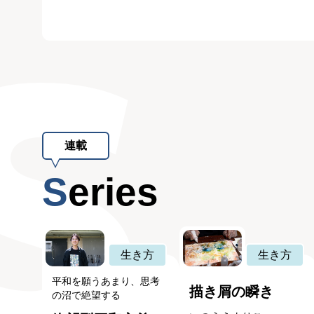
連載
Series
生き方
生き方
平和を願うあまり、思考
描き屑の瞬き
の沼で絶望する