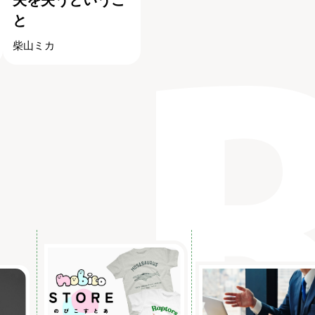
と
柴山ミカ